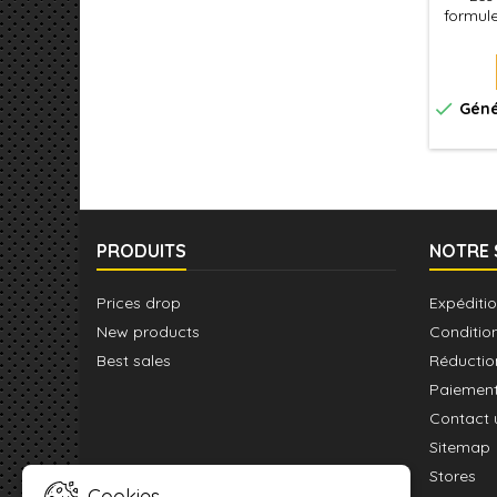
formule
Excelle
et
l'aér
pour to

Géné
Utilise
applica
pour 
PRODUITS
NOTRE 
Prices drop
Expéditio
New products
Conditio
Best sales
Réductio
Paiement
Contact 
Sitemap
Stores
Cookies