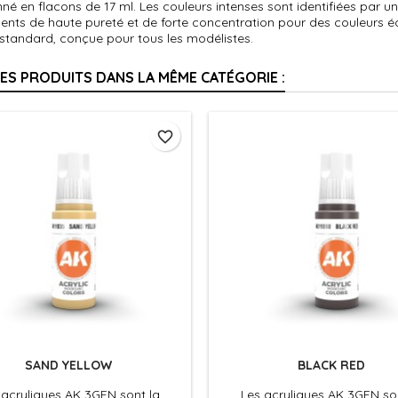
né en flacons de 17 ml. Les couleurs intenses sont identifiées par un 
ents de haute pureté et de forte concentration pour des couleurs 
 standard, conçue pour tous les modélistes.
RES PRODUITS DANS LA MÊME CATÉGORIE :
favorite_border
SAND YELLOW
BLACK RED
 acryliques AK 3GEN sont la
Les acryliques AK 3GEN so