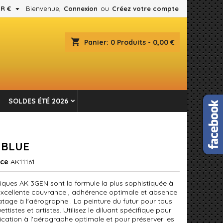

R €
Bienvenue,
Connexion
ou
Créez votre compte
×
×
×
shopping_cart
Panier:
0
Produits - 0,00 €
es.
n
SOLDES ÉTÉ 2026
s
 BLUE
nce
AK11161
liques AK 3GEN sont la formule la plus sophistiquée à
 Excellente couvrance , adhérence optimale et absence
tage à l'aérographe . La peinture du futur pour tous
ttistes et artistes. Utilisez le diluant spécifique pour
ication à l'aérographe optimale et pour préserver les