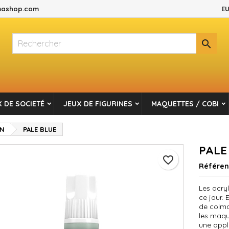
ashop.com
EU
es listes d'envies
réer une liste d'envies
onnexion

Créer une nouvelle liste
s devez être connecté pour ajouter des produits à votre liste d'envi
m de la liste d'envies
Annuler
Connexio
 DE SOCIETÉ
JEUX DE FIGURINES
MAQUETTES / COBI
Annuler
Créer une liste d'envie
EN
PALE BLUE
PALE
favorite_border
Référe
Les acry
ce jour.
de colma
les maque
une appl