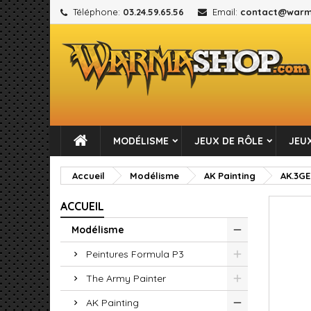
Téléphone:
03.24.59.65.56
Email:
contact@warm
M
C
C
add_circle_outline
Vou
No
MODÉLISME
JEUX DE RÔLE
JEUX
Accueil
Modélisme
AK Painting
AK.3G
ACCUEIL
Modélisme
Peintures Formula P3
The Army Painter
AK Painting