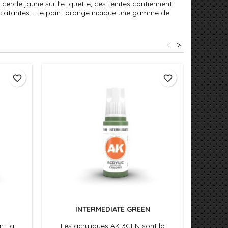
cercle jaune sur l'étiquette, ces teintes contiennent
éclatantes - Le point orange indique une gamme de
<
>
favorite_border
favorite_border
INTERMEDIATE GREEN
nt la
Les acryliques AK 3GEN sont la
Les 