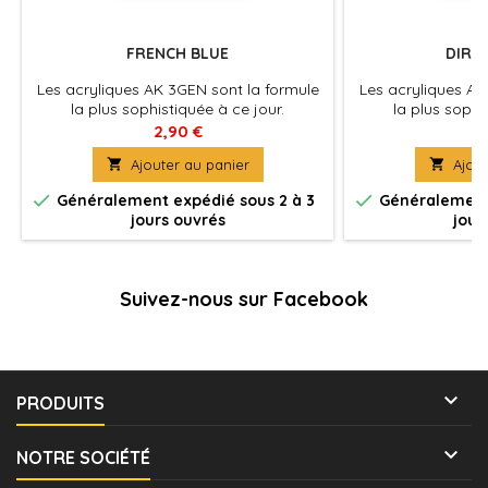
FRENCH BLUE
DIRT
Les acryliques AK 3GEN sont la formule
Les acryliques AK
la plus sophistiquée à ce jour.
la plus sophi
Excellente couvrance , adhérence optimale
Excellente couvra
2,90 €
2
et absence de colmatage à
et absence 

Ajouter au panier

Ajout
l'aérographe . La peinture du futur pour
l'aérographe . La 
tous les maquettistes et artistes. Utilisez
tous les maquettist


Généralement expédié sous 2 à 3
Généralement 
le diluant spécifique pour une
le diluant sp
jours ouvrés
jour
application à l'aérographe optimale et
application à l'a
pour préserver les propriétés de la
pour préserver 
peinture.
pe
Suivez-nous sur Facebook

PRODUITS

NOTRE SOCIÉTÉ