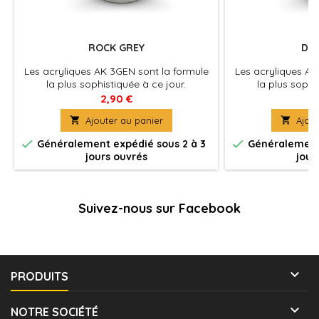
ROCK GREY
DEE
Les acryliques AK 3GEN sont la formule
Les acryliques AK
la plus sophistiquée à ce jour.
la plus sophi
Excellente couvrance , adhérence optimale
Excellente couvra
2,90 €
2
et absence de colmatage à
et absence 

Ajouter au panier

Ajout
l'aérographe . La peinture du futur pour
l'aérographe . La 
tous les maquettistes et artistes. Utilisez
tous les maquettist


Généralement expédié sous 2 à 3
Généralement 
le diluant spécifique pour une
le diluant sp
jours ouvrés
jour
application à l'aérographe optimale et
application à l'a
pour préserver les propriétés de la
pour préserver 
peinture.
pe
Suivez-nous sur Facebook

PRODUITS

NOTRE SOCIÉTÉ