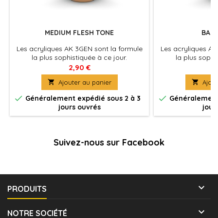
MEDIUM FLESH TONE
BASA
Les acryliques AK 3GEN sont la formule
Les acryliques AK
la plus sophistiquée à ce jour.
la plus sophi
Excellente couvrance , adhérence optimale
Excellente couvra
2,90 €
2
et absence de colmatage à
et absence 

Ajouter au panier

Ajout
l'aérographe . La peinture du futur pour
l'aérographe . La 
tous les maquettistes et artistes. Utilisez
tous les maquettist


Généralement expédié sous 2 à 3
Généralement 
le diluant spécifique pour une
le diluant sp
jours ouvrés
jour
application à l'aérographe optimale et
application à l'a
pour préserver les propriétés de la
pour préserver 
peinture.
pe
Suivez-nous sur Facebook

PRODUITS

NOTRE SOCIÉTÉ