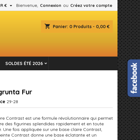

R €
Bienvenue,
Connexion
ou
Créez votre compte
×
×
×
shopping_cart
Panier:
0
Produits - 0,00 €
es.
n
SOLDES ÉTÉ 2026
s
runta Fur
nce
29-28
ure Contrast est une formule révolutionnaire qui permet
re des figurines splendides rapidement et en toute
é. Une fois appliquée sur une base claire Contrast,
einte Contrast donne une base éclatante et un