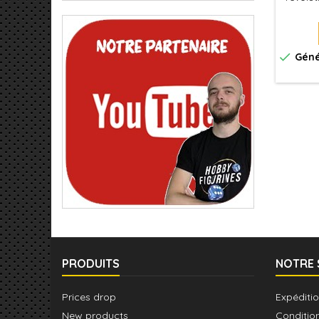
des fig
en tout
sur un
tein

Géné
éclata
PRODUITS
NOTRE 
Prices drop
Expéditio
New products
Conditio