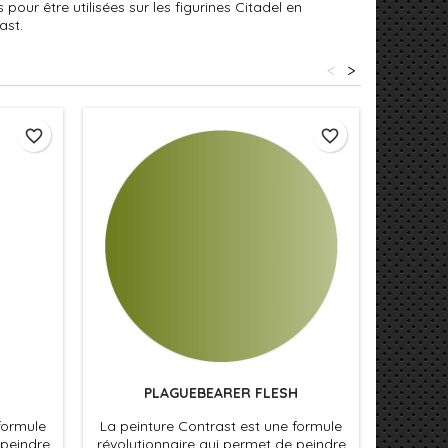
our être utilisées sur les figurines Citadel en
ast.
<
>
favorite_border
favorite_border
PLAGUEBEARER FLESH
formule
La peinture Contrast est une formule
La pein
 peindre
révolutionnaire qui permet de peindre
révoluti