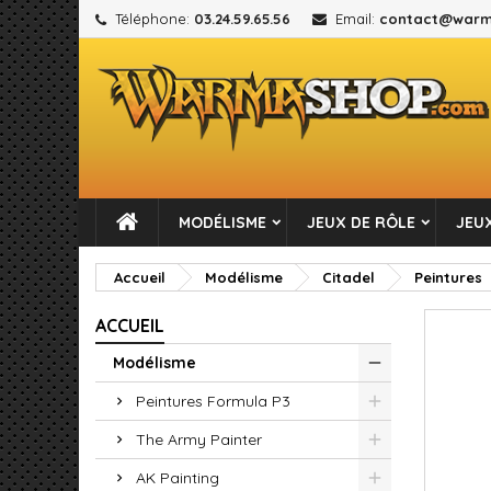
Téléphone:
03.24.59.65.56
Email:
contact@warm
M
C
C
add_circle_outline
Vou
No
MODÉLISME
JEUX DE RÔLE
JEUX
Accueil
Modélisme
Citadel
Peintures
ACCUEIL
Modélisme
Peintures Formula P3
The Army Painter
AK Painting