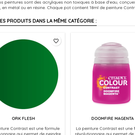
s peintures sont des acryliques non toxiques à base d'eau, conçues p
, en métal ou en résine. Chaque pot contient 18ml de peinture Contr
RES PRODUITS DANS LA MÊME CATÉGORIE :
favorite_border
ORK FLESH
DOOMFIRE MAGENTA
nture Contrast est une formule
La peinture Contrast est une 
ionnaire qui permet de peindre
révolutionnaire qui permet de