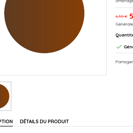
ombrage 
5
6,30 €
Générale
Quantit

Géné
Partager
PTION
DÉTAILS DU PRODUIT