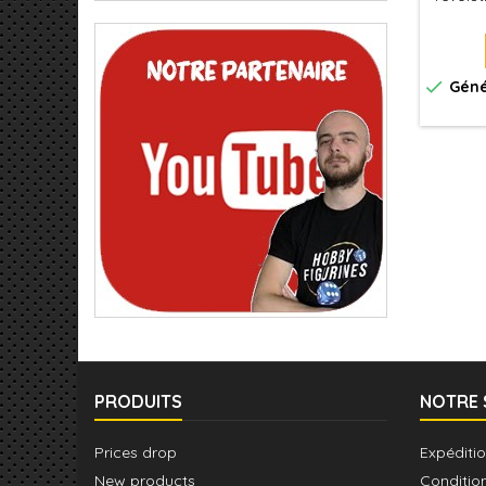
des fig
en tout
sur un
tein

Géné
éclata
PRODUITS
NOTRE 
Prices drop
Expéditio
New products
Conditio