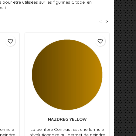
our être utilisées sur les figurines Citadel en
ast.
<
>
favorite_border
favorite_border
NAZDREG YELLOW
formule
La peinture Contrast est une formule
La pein
 peindre
révolutionnaire qui permet de peindre
révoluti