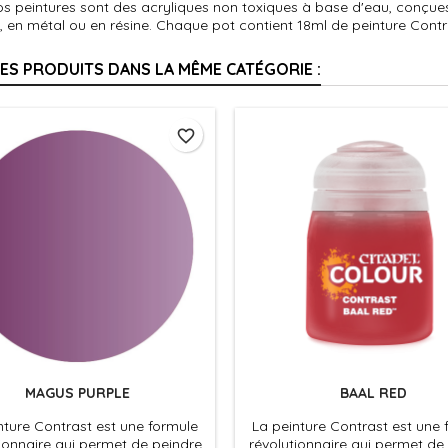
s peintures sont des acryliques non toxiques à base d'eau, conçues p
, en métal ou en résine. Chaque pot contient 18ml de peinture Contr
RES PRODUITS DANS LA MÊME CATÉGORIE :
favorite_border
MAGUS PURPLE
BAAL RED
nture Contrast est une formule
La peinture Contrast est une 
ionnaire qui permet de peindre
révolutionnaire qui permet de