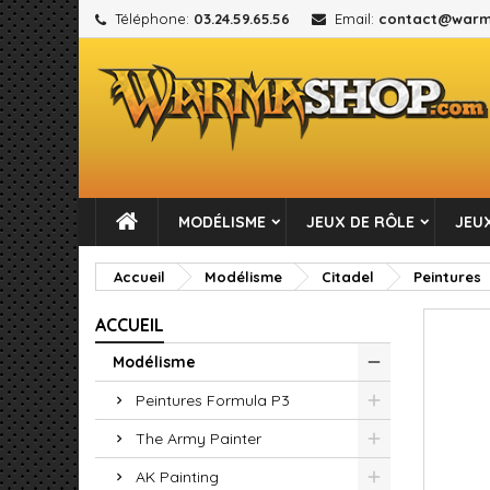
Téléphone:
03.24.59.65.56
Email:
contact@warm
M
C
C
add_circle_outline
Vou
No
MODÉLISME
JEUX DE RÔLE
JEUX
Accueil
Modélisme
Citadel
Peintures
ACCUEIL
Modélisme
Peintures Formula P3
The Army Painter
AK Painting