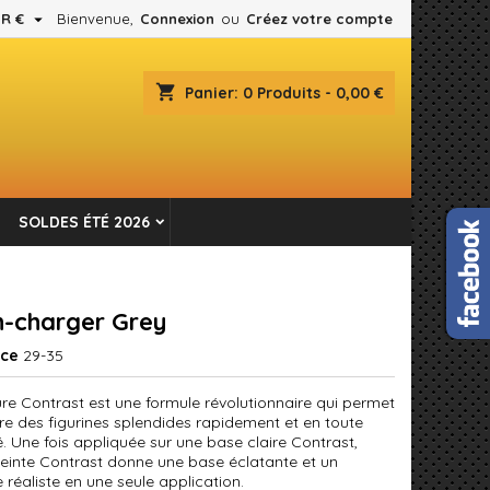

R €
Bienvenue,
Connexion
ou
Créez votre compte
×
×
×
shopping_cart
Panier:
0
Produits - 0,00 €
es.
n
SOLDES ÉTÉ 2026
s
-charger Grey
nce
29-35
ure Contrast est une formule révolutionnaire qui permet
re des figurines splendides rapidement et en toute
é. Une fois appliquée sur une base claire Contrast,
einte Contrast donne une base éclatante et un
réaliste en une seule application.