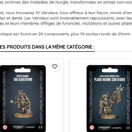
es victimes des maladies de Nurgle, transformées en armes non-viva
it, vous trouverez 10 Véroleux, tous affreux à leur façon, munis d'
les et dents. Les Véroleux sont invariablement repoussants, avec le
s et leurs membres affligés de furoncles, mutations et autres plai
astique est fourni en 24 composants, plus 10 socles ronds de 25mm. L
RES PRODUITS DANS LA MÊME CATÉGORIE :
favorite_border