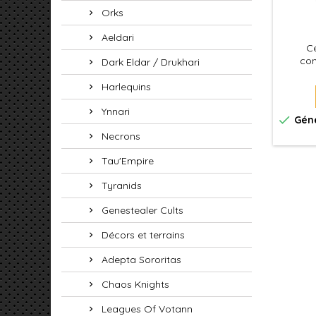
Orks
Aeldari
Ce
com
Dark Eldar / Drukhari
asse
porte 
Harlequins
Ynnari

Géné
Necrons
Tau'Empire
Tyranids
Genestealer Cults
Décors et terrains
Adepta Sororitas
Chaos Knights
Leagues Of Votann