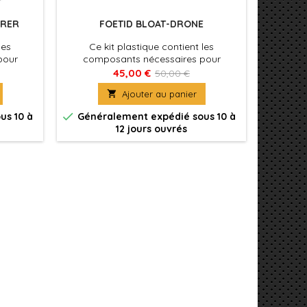
ARER
FOETID BLOAT-DRONE
les
Ce kit plastique contient les
Ce 
pour
composants nécessaires pour
comp
ne Icon
assembler un Foetid Bloat-drone.
assembl
45,00 €
50,00 €
ni d'un
Amalgame volumineux et inquiétant

Ajouter au panier
 à son
de machinerie et de viande pourrie


us 10 à
Généralement expédié sous 10 à
Génér
12 jours ouvrés