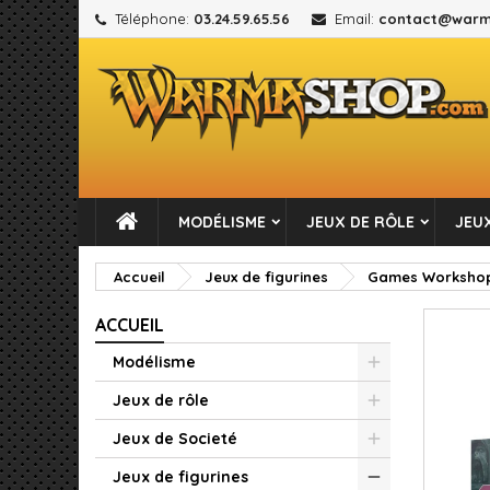
Téléphone:
03.24.59.65.56
Email:
contact@warm
M
C
C
add_circle_outline
Vou
No
MODÉLISME
JEUX DE RÔLE
JEUX
Accueil
Jeux de figurines
Games Worksho
ACCUEIL
Modélisme
Jeux de rôle
Jeux de Societé
Jeux de figurines