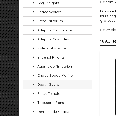
Ce sont l
Grey Knights
Dans ce k
Space Wolves
leurs ong
grotesque
Astra Militarum
Ce kit pl
Adeptus Mechanicus
Adeptus Custodes
16 AUT
Sisters of silence
Imperial Knights
Agents de l’Imperium
Chaos Space Marine
Death Guard
Black Templar
Thousand Sons
Démons du Chaos