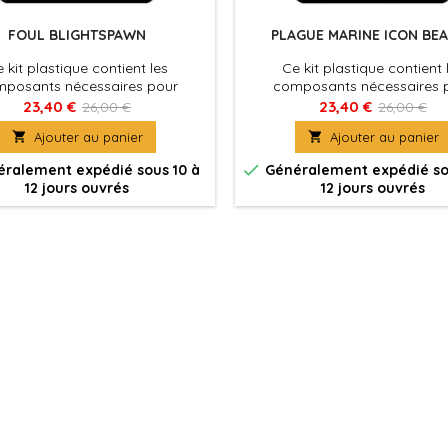
FOUL BLIGHTSPAWN
PLAGUE MARINE ICON BE
 kit plastique contient les
Ce kit plastique contient 
posants nécessaires pour
composants nécessaires 
mbler un Foul Blightspawn. Il
assembler un un Plague Mari
23,40 €
23,40 €
26,00 €
26,00 €
sur le dos un énorme réservoir
Bearer. Armé d'un bolter, mu

Ajouter au panier

Ajouter au panier
de mauvais augure
couteau de la peste sanglé
paquetage

ralement expédié sous 10 à
Généralement expédié so
12 jours ouvrés
12 jours ouvrés