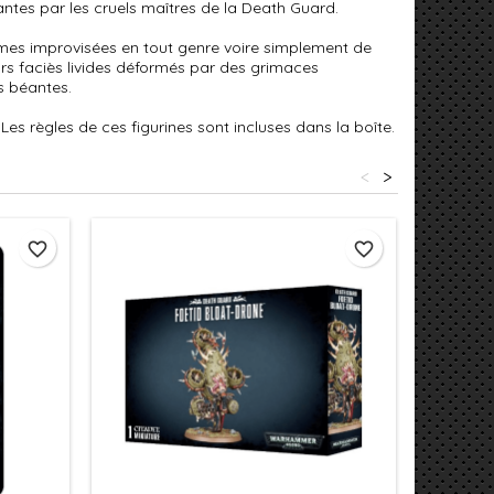
ntes par les cruels maîtres de la Death Guard.
armes improvisées en tout genre voire simplement de
urs faciès livides déformés par des grimaces
es béantes.
es règles de ces figurines sont incluses dans la boîte.
<
>
favorite_border
favorite_border