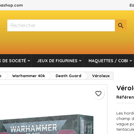
ashop.com
EU
es listes d'envies
réer une liste d'envies
onnexion

Créer une nouvelle liste
s devez être connecté pour ajouter des produits à votre liste d'envi
m de la liste d'envies
Annuler
Connexio
 DE SOCIETÉ
JEUX DE FIGURINES
MAQUETTES / COBI
Annuler
Créer une liste d'envie
p
Warhammer 40k
Death Guard
Véroleux
Vérol
favorite_border
Référe
Les hord
champ de
vague po
tentacule