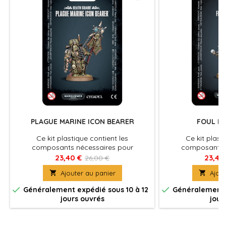
PLAGUE MARINE ICON BEARER
FOUL B
Ce kit plastique contient les
Ce kit plast
composants nécessaires pour
composants n
assembler un un Plague Marine Icon
assembler un Foul
23,40 €
23,40
26,00 €
Bearer. Armé d'un bolter, muni d'un
sur le dos un 

Ajouter au panier

Ajout
couteau de la peste sanglé à son
mauva
paquetage


Généralement expédié sous 10 à 12
Généralement e
jours ouvrés
jour