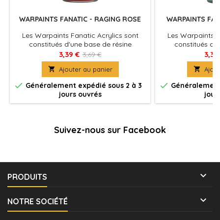
WARPAINTS FANATIC - RAGING ROSE
WARPAINTS FANA
Les Warpaints Fanatic Acrylics sont
Les Warpaints F
constitués d'une base de résine
constitués d'
acrylique très couvrante qui délivre des
acrylique très cou
3,39 €
3,39
3,69 €
pigments de haute densité et de qualité
pigments de haute

Ajouter au panier

Ajout
supérieure sur la surface de votre
supérieure sur 
figurine.
fi


Généralement expédié sous 2 à 3
Généralement 
jours ouvrés
jour
Suivez-nous sur Facebook

PRODUITS

NOTRE SOCIÉTÉ