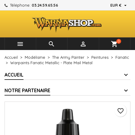

Téléphone:
03.24.59.65.56
EUR €
×
×
×
Mes listes d'envies
Créer une liste d'envies
Connexion
add_circle_outline
Créer une nouvelle liste
Vous devez être connecté pour ajouter des produits à
Nom de la liste d'envies
votre liste d'envies.
0



shopping_cart
Annuler
Connexion
Accueil
Modélisme
The Army Painter
Peintures
Fanatic
Annuler
Créer une liste d'envies
Warpaints Fanatic Metallic - Plate Mail Metal
ACCUEIL
NOTRE PARTENAIRE
favorite_border