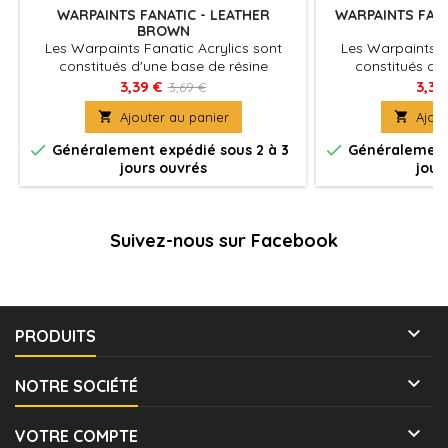
WARPAINTS FANATIC - LEATHER
WARPAINTS FANA
BROWN
Les Warpaints Fanatic Acrylics sont
Les Warpaints F
constitués d'une base de résine
constitués d'
acrylique très couvrante qui délivre des
acrylique très cou
3,39 €
3,39
3,69 €
pigments de haute densité et de qualité
pigments de haute

Ajouter au panier

Ajout
supérieure sur la surface de votre
supérieure sur 
figurine.
fi


Généralement expédié sous 2 à 3
Généralement 
jours ouvrés
jour
Suivez-nous sur Facebook

PRODUITS

NOTRE SOCIÉTÉ

VOTRE COMPTE