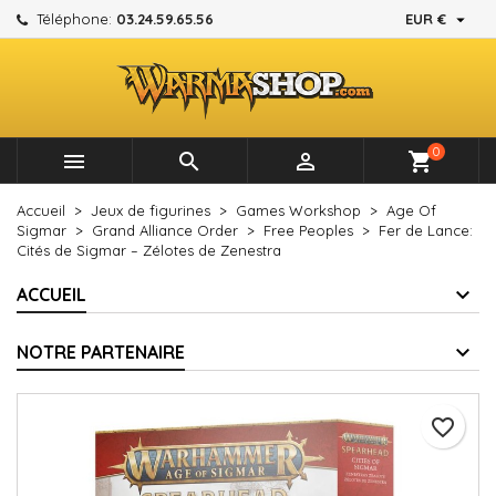

Téléphone:
03.24.59.65.56
EUR €
×
×
×
Mes listes d'envies
Créer une liste d'envies
Connexion
add_circle_outline
Créer une nouvelle liste
Vous devez être connecté pour ajouter des produits à
Nom de la liste d'envies
votre liste d'envies.
0



shopping_cart
Annuler
Connexion
Accueil
Jeux de figurines
Games Workshop
Age Of
Annuler
Créer une liste d'envies
Sigmar
Grand Alliance Order
Free Peoples
Fer de Lance:
Cités de Sigmar – Zélotes de Zenestra
ACCUEIL
NOTRE PARTENAIRE
favorite_border