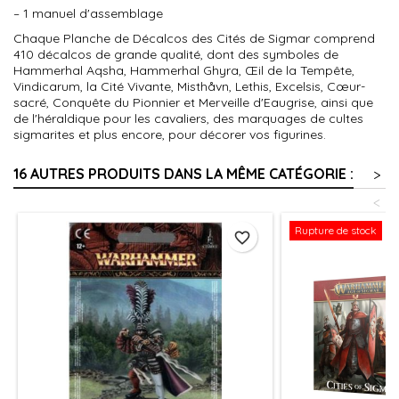
– 1 manuel d'assemblage
Chaque Planche de Décalcos des Cités de Sigmar comprend
410 décalcos de grande qualité, dont des symboles de
Hammerhal Aqsha, Hammerhal Ghyra, Œil de la Tempête,
Vindicarum, la Cité Vivante, Misthåvn, Lethis, Excelsis, Cœur-
sacré, Conquête du Pionnier et Merveille d'Eaugrise, ainsi que
de l'héraldique pour les cavaliers, des marquages de cultes
sigmarites et plus encore, pour décorer vos figurines.
16 AUTRES PRODUITS DANS LA MÊME CATÉGORIE :
>
<
Rupture de stock
favorite_border