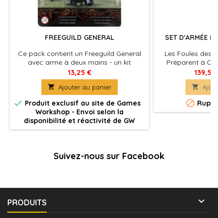
FREEGUILD GENERAL
SET D'ARMÉE DE
Ce pack contient un Freeguild General
Les Foules des 
avec arme à deux mains - un kit
Préparent à Co
finement détaillé composé de sept
Sigmar.Les Cité
13,25 €
139,50
pièces dont deux têtes différentes et un
bastions de lumièr

Ajouter au panier

Ajout
socle carré de 20mm déjà détaillé.
royaumes assiég
Avec la foi et 


Produit exclusif au site de Games
Ruptu
dévastatrice, le
Workshop - Envoi selon la
luttent contre le
disponibilité et réactivité de GW
et le
Suivez-nous sur Facebook

PRODUITS