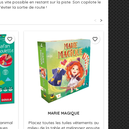
s vite possible en restant sur la piste. Son copilote le
iter la sortie de route !
<
>
favorite_border
favorite_border
MARIE MAGIQUE
MON PR
 animal
Placez toutes les tuiles vêtements au
Mon Pr
ques.
milieu de la table et mélangez ensuite
Canard e