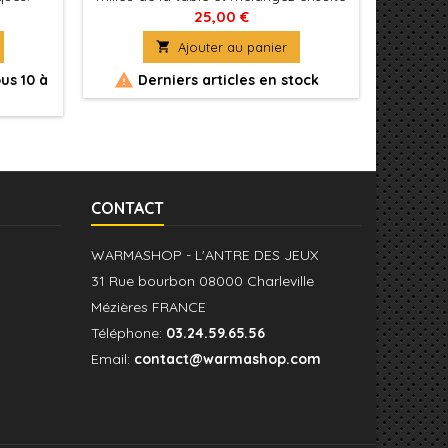
s des
toutes les cartes de recherche pour
d’enquêt
25,00 €
rvez la
former une pioche face visible. Placez
dès 

Ajouter au panier
z de la
la figurine de Marie debout, prête à
acez les
partir à la recherche de ses vêtements


us 10 à
Derniers articles en stock
Génér
tion.
de magicienne.
CONTACT
WARMASHOP - L'ANTRE DES JEUX
31 Rue bourbon 08000 Charleville
Mézières FRANCE
Téléphone:
03.24.59.65.56
Email:
contact@warmashop.com