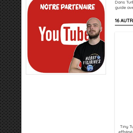
Dans Turb
guide ave
16 AUT
Tiny T
effrén