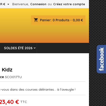

R €
Bienvenue,
Connexion
ou
Créez votre compte
×
×
×
shopping_cart
Panier:
0
Produits - 0,00 €
es.
n
SOLDES ÉTÉ 2026
s
 Kidz
nce
SCO017TU
-vous dans des courses délirantes... à l’aveugle !
23,40 €
TTC