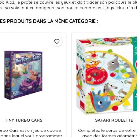
o Kidz, le pilote se couvre les yeux et doit tracer son parcours le plu
c sa voix tout en bougeant son pouce comme un « joystick » afin d'év
RES PRODUITS DANS LA MÊME CATÉGORIE :
favorite_border
TINY TURBO CARS
SAFARI ROULETTE
urbo Cars est un jeu de course
Complétez le corps de votre
é dans lequel vous programmez
avec des formes géométri