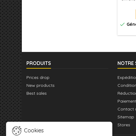
les 
télég

Géné
PRODUITS
NOTRE 
Prices drop
Expéditio
New products
Conditio
Best sales
Réductio
Paiement
Contact 
Sitemap
Stores
Cookies