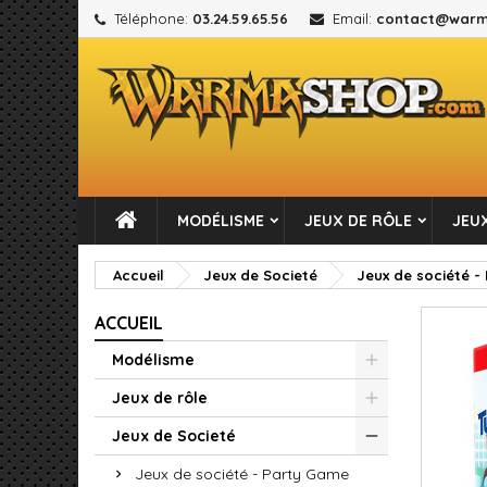
Téléphone:
03.24.59.65.56
Email:
contact@warm
M
C
C
add_circle_outline
Vou
No
MODÉLISME
JEUX DE RÔLE
JEUX
Accueil
Jeux de Societé
Jeux de société -
ACCUEIL
Modélisme
Jeux de rôle
Jeux de Societé
Jeux de société - Party Game