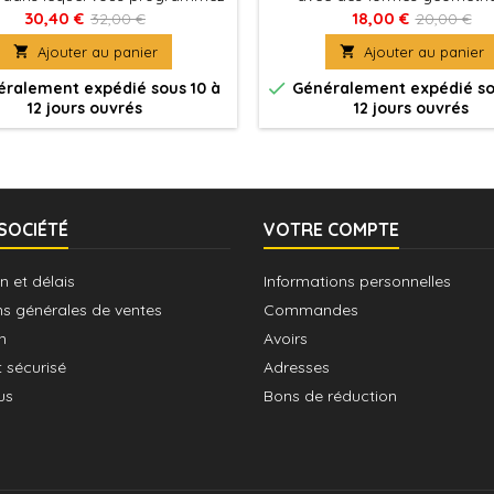
déplacements de votre bolide
Tournez la roue dans le sen
30,40 €
18,00 €
32,00 €
20,00 €
uidé grâce à un taquin faisant
aiguilles d'une montre. Obse

Ajouter au panier

Ajouter au panier
office de manette.
forme et la couleur et essaye
trouver chez votre animal. Pl

ralement expédié sous 10 à
Généralement expédié so
pièces dans la bonne posi
12 jours ouvrés
12 jours ouvrés
SOCIÉTÉ
VOTRE COMPTE
n et délais
Informations personnelles
ns générales de ventes
Commandes
n
Avoirs
 sécurisé
Adresses
us
Bons de réduction