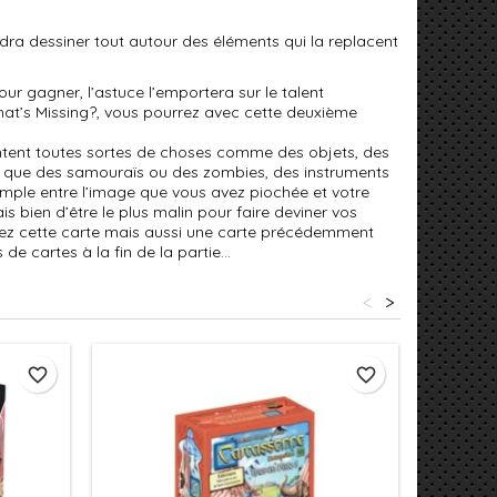
audra dessiner tout autour des éléments qui la replacent
ur gagner, l’astuce l’emportera sur le talent
What’s Missing?, vous pourrez avec cette deuxième
sentent toutes sortes de choses comme des objets, des
ls que des samouraïs ou des zombies, des instruments
simple entre l’image que vous avez piochée et votre
s bien d’être le plus malin pour faire deviner vos
erdez cette carte mais aussi une carte précédemment
s de cartes à la fin de la partie…
<
>
favorite_border
favorite_border