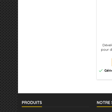
Dévelo
pour d

Géné
PRODUITS
NOTRE 