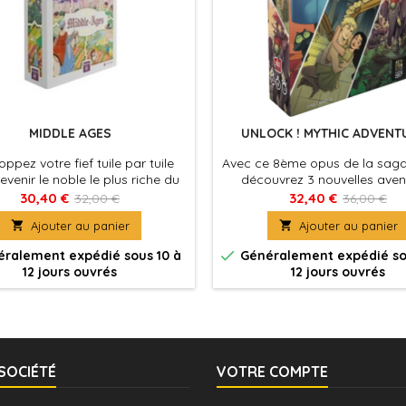
MIDDLE AGES
UNLOCK ! MYTHIC ADVENT
ppez votre fief tuile par tuile
Avec ce 8ème opus de la saga
evenir le noble le plus riche du
découvrez 3 nouvelles aven
royaume !
palpitantes : un tour du mon
30,40 €
32,40 €
32,00 €
36,00 €
jours, une plongée dans l'ant

Ajouter au panier

Ajouter au panier
grecque et une nouvelle avent
Noside.

ralement expédié sous 10 à
Généralement expédié so
12 jours ouvrés
12 jours ouvrés
SOCIÉTÉ
VOTRE COMPTE