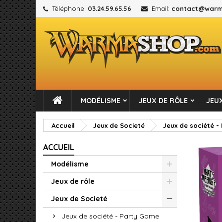
Téléphone:
03.24.59.65.56
Email:
contact@warm
M
C
C
add_circle_outline
Vou
No
MODÉLISME
JEUX DE RÔLE
JEUX
Accueil
Jeux de Societé
Jeux de société -
ACCUEIL
Modélisme
Jeux de rôle
Jeux de Societé
Jeux de société - Party Game