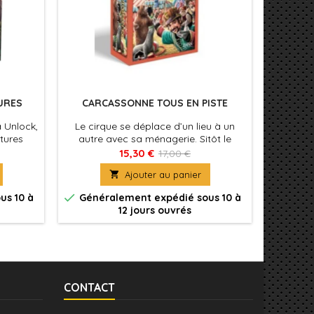
URES
CARCASSONNE TOUS EN PISTE
 Unlock,
Le cirque se déplace d’un lieu à un
Pet
tures
autre avec sa ménagerie. Sitôt le
constru
de en 80
chapiteau dressé, tous les meeples
dans le
15,30 €
17,00 €
iquité
des environs affluent pour assister au
dans u

Ajouter au panier
ure avec
spectacle !


us 10 à
Généralement expédié sous 10 à
Génér
12 jours ouvrés
CONTACT