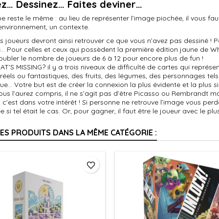
ez… Dessinez… Faites deviner…
pe reste le même : au lieu de représenter l’image piochée, il vous f
environnement, un contexte.
s joueurs devront ainsi retrouver ce que vous n’avez pas dessiné ! Po
e… Pour celles et ceux qui possèdent la première édition jaune de 
oubler le nombre de joueurs de 6 à 12 pour encore plus de fun !
’S MISSING? il y a trois niveaux de difficulté de cartes qui repré
réels ou fantastiques, des fruits, des légumes, des personnages te
e… Votre but est de créer la connexion la plus évidente et la plus 
ous l’aurez compris, il ne s’agit pas d’être Picasso ou Rembrandt mai
t c’est dans votre intérêt ! Si personne ne retrouve l’image vous p
 si tel était le cas. Or, pour gagner, il faut être le joueur avec le plu
RES PRODUITS DANS LA MÊME CATÉGORIE :
favorite_border