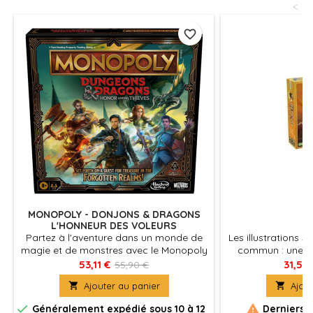
<
favorite_border
MONOPOLY - DONJONS & DRAGONS
L'HONNEUR DES VOLEURS
Partez à l'aventure dans un monde de
Les illustrations s
magie et de monstres avec le Monopoly
commun : une p
Donjons et Dragons : L'Honneur parmi
53,11 €
31,50
55,90 €
les voleurs, inspiré du film !

Ajouter au panier

Ajout


Généralement expédié sous 10 à 12
Derniers a