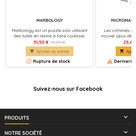
MARBOLOGY
MICROMAC
Marbology est un puzzle solo utilisant
Les criminels o
des tuiles en résine à faire coulisser.
nouvel opus dévoi
de Crime City. Enc
31,50 €
25,65
35,00 €
de crimine

Ajouter au panier

Ajout


Rupture de stock
Derniers a
Suivez-nous sur Facebook

PRODUITS

NOTRE SOCIÉTÉ