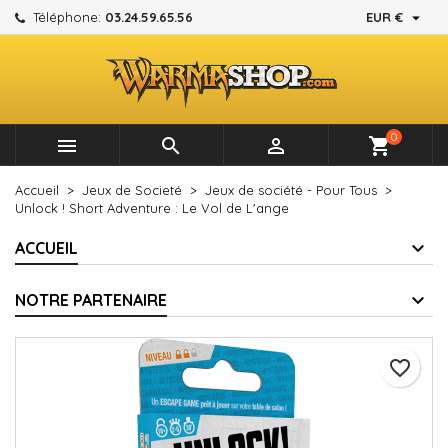

Téléphone:
03.24.59.65.56
EUR €
×
×
×
Mes listes d'envies
Créer une liste d'envies
Connexion
add_circle_outline
Créer une nouvelle liste
Vous devez être connecté pour ajouter des produits à
Nom de la liste d'envies
votre liste d'envies.
0



shopping_cart
Annuler
Connexion
Accueil
Jeux de Societé
Jeux de société - Pour Tous
Annuler
Créer une liste d'envies
Unlock ! Short Adventure : Le Vol de L'ange
ACCUEIL
NOTRE PARTENAIRE
favorite_border