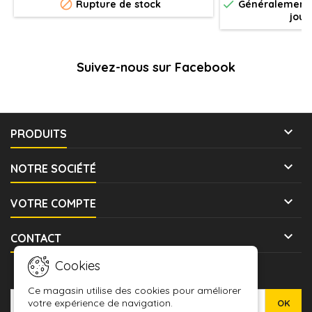


Rupture de stock
Généralement e
Legions Imperialis
jour
être assemblée 
Combat Krios,
foudre 
Suivez-nous sur Facebook

PRODUITS

NOTRE SOCIÉTÉ

VOTRE COMPTE

CONTACT
Cookies
LETTRE D'INFORMATIONS
Ce magasin utilise des cookies pour améliorer
votre expérience de navigation.