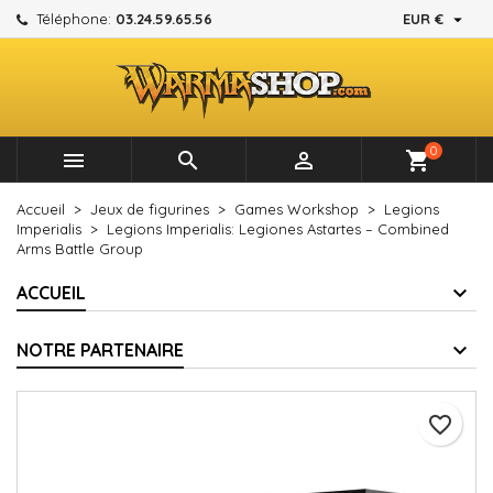

Téléphone:
03.24.59.65.56
EUR €
×
×
×
Mes listes d'envies
Créer une liste d'envies
Connexion
add_circle_outline
Créer une nouvelle liste
Vous devez être connecté pour ajouter des produits à
Nom de la liste d'envies
votre liste d'envies.
0



shopping_cart
Annuler
Connexion
Accueil
Jeux de figurines
Games Workshop
Legions
Annuler
Créer une liste d'envies
Imperialis
Legions Imperialis: Legiones Astartes – Combined
Arms Battle Group
ACCUEIL
NOTRE PARTENAIRE
favorite_border