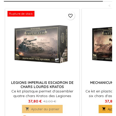
<
Rupture de stock
favorite_border
LEGIONS IMPERIALIS ESCADRON DE
MECHANICUM 
CHARS LOURDS KRATOS
Ce kit plastique permet d'assembler
Ce kit en plastiq
quatre chars Kratos des Legiones
six chars d'ass
Astartes à l'échelle epic.
dans vos armées 
37,80 €
37,80
42,00 €
Mechanicum Noir,

Ajouter au panier

Ajout
dans vos armées 
ou de Solar Auxili