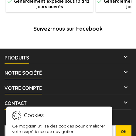


Généralement expédié sous 10 à 12
Généralement e
jours ouvrés
jour
Suivez-nous sur Facebook

PRODUITS

NOTRE SOCIÉTÉ

VOTRE COMPTE

CONTACT
Cookies
LETTRE D'INFORMATIONS
Ce magasin utilise des cookies pour améliorer
votre expérience de navigation.