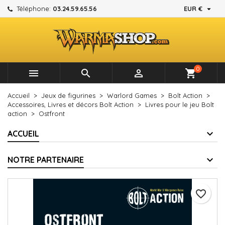

Téléphone:
03.24.59.65.56
EUR €
×
×
×
Mes listes d'envies
Créer une liste d'envies
Connexion
add_circle_outline
Créer une nouvelle liste
Vous devez être connecté pour ajouter des produits à
Nom de la liste d'envies
votre liste d'envies.
0



shopping_cart
Annuler
Connexion
Accueil
Jeux de figurines
Warlord Games
Bolt Action
Annuler
Créer une liste d'envies
Accessoires, Livres et décors Bolt Action
Livres pour le jeu Bolt
action
Ostfront
ACCUEIL
NOTRE PARTENAIRE
favorite_border