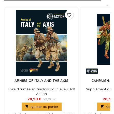
<
favorite_border
ARMIES OF ITALY AND THE AXIS
CAMPAIGN: 
Livre d'armée en anglais pour le jeu Bolt
Supplément de 
Action
A
28,50 €
28,50
30,00 €

Ajouter au panier

Ajout