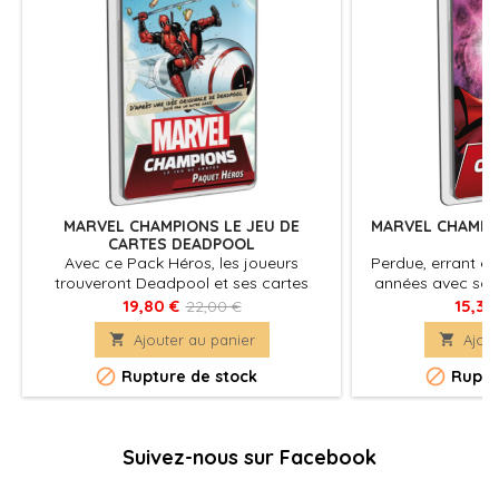
MARVEL CHAMPIONS LE JEU DE
MARVEL CHAMPI
CARTES DEADPOOL
Avec ce Pack Héros, les joueurs
Perdue, errant e
trouveront Deadpool et ses cartes
années avec son
signature. Le deck comprend 78 cartes
Maximoff n’ava
19,80 €
15,30
22,00 €
pour Marvel Champions : Le Jeu de
pouvoirs arcaniqu

Ajouter au panier

Ajout
Cartes.
Jusqu’à ce qu’el
du chaos, défor


Rupture de stock
Ruptu
protéger les inno
les traits de la S
rejoint les Aven
côtés de
Suivez-nous sur Facebook