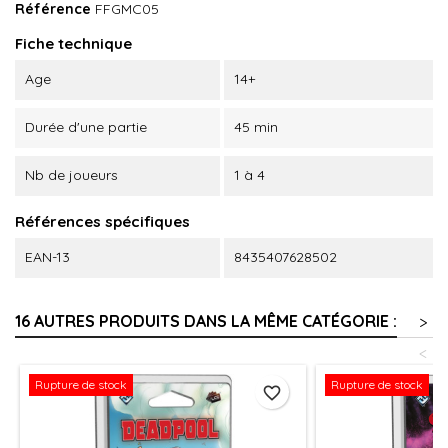
Référence
FFGMC05
Fiche technique
Age
14+
Durée d'une partie
45 min
Nb de joueurs
1 à 4
Références spécifiques
EAN-13
8435407628502
16 AUTRES PRODUITS DANS LA MÊME CATÉGORIE :
>
<
Rupture de stock
Rupture de stock
favorite_border