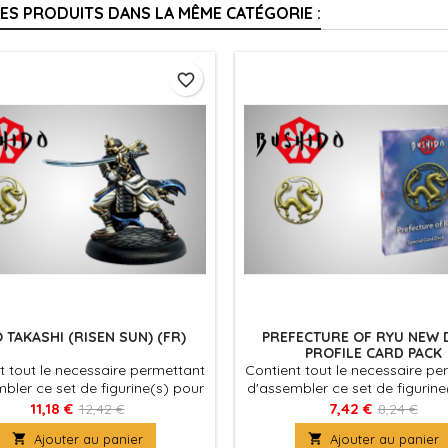
RES PRODUITS DANS LA MÊME CATÉGORIE :
favorite_border
 TAKASHI (RISEN SUN) (FR)
PREFECTURE OF RYU NEW
PROFILE CARD PACK
t tout le necessaire permettant
Contient tout le necessaire pe
bler ce set de figurine(s) pour
d'assembler ce set de figurine
 Bushido, produit fournies avec
le jeu Bushido, produit fourni
11,18 €
7,42 €
12,42 €
8,24 €
ocles en plastique. Figurine(s) à
leurs socles en plastique. Figu

Ajouter au panier

Ajouter au panier
peindre et à assembler
peindre et à assemble