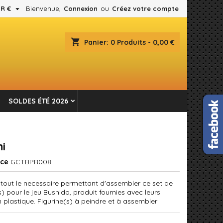

R €
Bienvenue,
Connexion
ou
Créez votre compte
×
×
×
shopping_cart
Panier:
0
Produits - 0,00 €
es.
n
SOLDES ÉTÉ 2026
s
hi
nce
GCTBPR008
 tout le necessaire permettant d'assembler ce set de
s) pour le jeu Bushido, produit fournies avec leurs
n plastique. Figurine(s) à peindre et à assembler