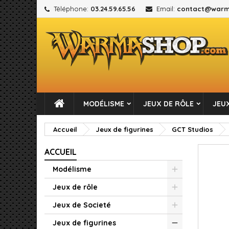
Téléphone:
03.24.59.65.56
Email:
contact@warm
M
C
C
add_circle_outline
Vou
No
MODÉLISME
JEUX DE RÔLE
JEUX
Accueil
Jeux de figurines
GCT Studios
ACCUEIL
Modélisme
Jeux de rôle
Jeux de Societé
Jeux de figurines