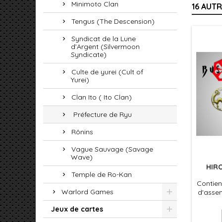
Minimoto Clan
16 AUT
Tengus (The Descension)
Syndicat de la Lune
d’Argent (Silvermoon
Syndicate)
Culte de yurei (Cult of
Yurei)
Clan Ito ( Ito Clan)
Préfecture de Ryu
Rônins
Vague Sauvage (Savage
Wave)
HIRO
Temple de Ro-Kan
Contien
Warlord Games
d'assem
le jeu
Jeux de cartes
leurs s