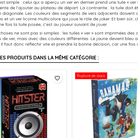
est simple : celui qui a aperçu un ver en dernier prend une tuile « ver
tente de l’ajouter au plateau de départ. La contrainte : la tuile doit
n diagonale. Les couleurs des segments de vers adjacents doivent a
es et un ver licorne multicolore qui joue le rôle de joker. Et bien sûr
e fois la tuile posée, c’est au joueur suivant de jouer.
choses ne sont pas si simples : les tuiles « ver » sont imprimées de
de ver, mais avec des couleurs différentes. Le jaune devient bleu a
. Il faut donc réfléchir vite et prendre la bonne décision, car une fois u
RES PRODUITS DANS LA MÊME CATÉGORIE :
Rupture de stock
favorite_border