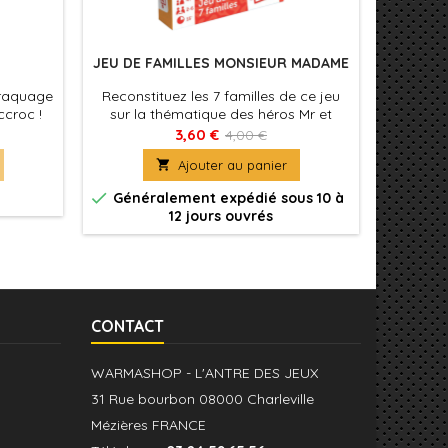
JEU DE FAMILLES MONSIEUR MADAME
braquage
Reconstituez les 7 familles de ce jeu
Dans Ku
ccroc !
sur la thématique des héros Mr et
de form
fuite en
Mme. Paquet idéal à transporter
vos car
3,60 €
4,00 €
oc. Tous
partout !

Ajouter au panier
 quand
és. Et


Généralement expédié sous 10 à
De
nt sa
12 jours ouvrés
arfait et
auf des
CONTACT
WARMASHOP - L'ANTRE DES JEUX
31 Rue bourbon 08000 Charleville
Mézières FRANCE