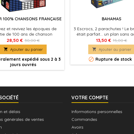
R 100% CHANSONS FRANÇAISE
BAHAMAS
ez et revivez les époques de
3 Escrocs, 2 parachutes ! Le 
tie de 100 ans de chanson
était parfait... un plan sans a
française !
Des millions dans un sac, une 
28,50 €
13,50 €
30,00 €
15,00 €
avion, oui vraiment sans accr

Ajouter au panier

Ajouter au panier
commencent à se détendre,
soudain le moteur a des rat

ralement expédié sous 2 à 3
Rupture de stock
l’avion commence douceme
jours ouvrés
chute. Oui le braquage était p
ils avaient tout prévu… Tout s
parachutes! Car il en...
SOCIÉTÉ
VOTRE COMPTE
n et délais
Informations personnelles
ns générales de ventes
Commandes
n
Avoirs