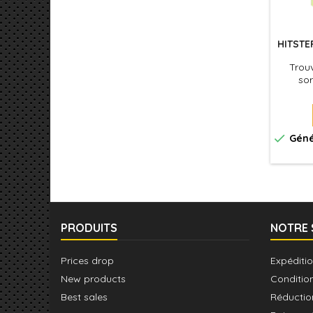
HITSTE
Trouv
sor

Géné
PRODUITS
NOTRE 
Prices drop
Expéditio
New products
Conditio
Best sales
Réductio