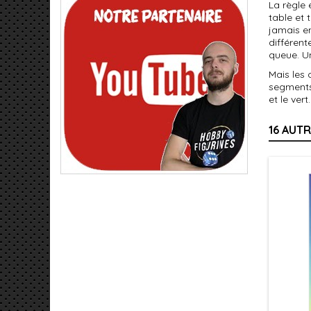
La règle 
table et 
jamais e
différent
queue. Un
Mais les 
segments 
et le vert
16 AUT