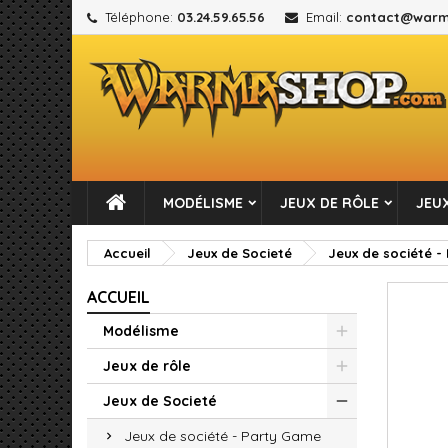
Téléphone:
03.24.59.65.56
Email:
contact@warm
M
C
C
add_circle_outline
Vou
No
MODÉLISME
JEUX DE RÔLE
JEUX
Accueil
Jeux de Societé
Jeux de société 
ACCUEIL
Modélisme
Jeux de rôle
Jeux de Societé
Jeux de société - Party Game