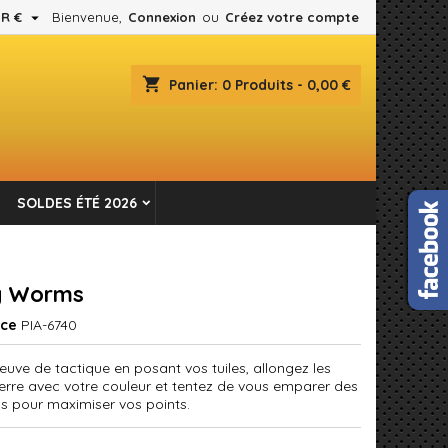

R €
Bienvenue,
Connexion
ou
Créez votre compte
×
×
×
shopping_cart
Panier:
0
Produits - 0,00 €
es.
n
SOLDES ÉTÉ 2026
s
y Worms
nce
PIA-6740
euve de tactique en posant vos tuiles, allongez les
terre avec votre couleur et tentez de vous emparer des
gs pour maximiser vos points.