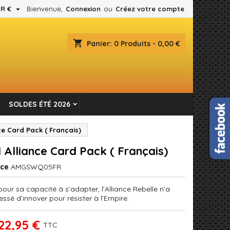

R €
Bienvenue,
Connexion
ou
Créez votre compte
×
×
×
shopping_cart
Panier:
0
Produits - 0,00 €
es.
n
SOLDES ÉTÉ 2026
s
ce Card Pack ( Français)
 Alliance Card Pack ( Français)
nce
AMGSWQ05FR
our sa capacité à s’adapter, l’Alliance Rebelle n’a
ssé d’innover pour résister à l’Empire.
22,95 €
TTC