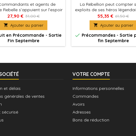
 commandants et agents de
La Rébellion peut compter s
ce Rebelle s’appuient sur l’espoir
exploits de ses héros légendair
détermination qu’ils puisent au
d’inspirer ceux qui souhaite
27,90 €
55,35 €
31,00 €
61,50 €
nd d’eux-mêmes et savent
soulever contre l’Empir

Ajouter au panier

Ajouter au panier
ttre aux courageux soldats qui
ombattent à leurs côtés.

uit en Précommande - Sortie
Précommandes - Sortie 
Fin Septembre
fin Septembre
SOCIÉTÉ
VOTRE COMPTE
n et délais
Informations personnelles
ns générales de ventes
Commandes
n
Avoirs
 sécurisé
Adresses
us
Bons de réduction