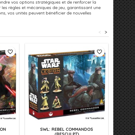
endre vos options stratégiques et de renforcer la
 les règles et mécaniques de jeu, garantissant une
ions, vos unités peuvent bénéficier de nouvelles
<
>
favorite_border
favorite_border
ION
SWL: REBEL COMMANDOS
REBEL
(RESCULPT)