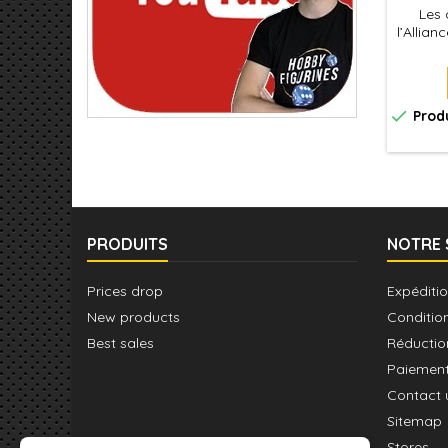
Les
l’Allian
et la 
fo
transme
c

Prod
PRODUITS
NOTRE 
Prices drop
Expéditio
New products
Conditio
Best sales
Réductio
Paiement
Contact 
Sitemap
Stores