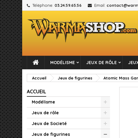
Téléphone:
03.24.59.65.56
Email:
contact@warm
M
C
C
add_circle_outline
Vou
No
MODÉLISME
JEUX DE RÔLE
JEUX
Accueil
Jeux de figurines
Atomic Mass Ga
ACCUEIL
Modélisme
Jeux de rôle
Jeux de Societé
Jeux de figurines