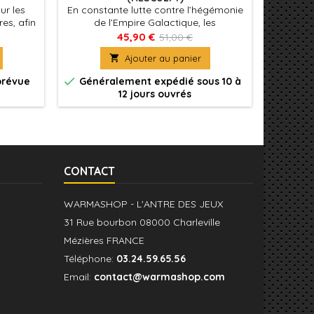
ur les
En constante lutte contre l’hégémonie
Parmi 
es, afin
de l’Empire Galactique, les
marqu
nt se
Commandos Rebelles constituent une
l’All
45,90 €
51,00 €
e.
force de frappe chargée de cibler les
incroya

Ajouter au panier
points faibles de l’Empire.


prévue
Généralement expédié sous 10 à
Préc
12 jours ouvrés
CONTACT
WARMASHOP - L'ANTRE DES JEUX
31 Rue bourbon 08000 Charleville
Mézières FRANCE
Téléphone:
03.24.59.65.56
Email:
contact@warmashop.com