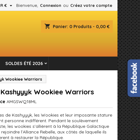

R €
Bienvenue,
Connexion
ou
Créez votre compte
×
×
×
shopping_cart
Panier:
0
Produits - 0,00 €
es.
n
SOLDES ÉTÉ 2026
s
yk Wookiee Warriors
 Kashyyyk Wookiee Warriors
nce
AMGSWQ18ML
res de Kashyyyk, les Wookies et leur imposante stature
ent personne indifférent. Pendant le soulèvement
te, les wookies s’allièrent à la République Galactique
rejoindre l’Alliance Rebelle, aux côtés de laquelle ils
èrent à restaurer la République.