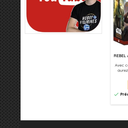
REBEL 
Avec c
aurez
lancer

Pré