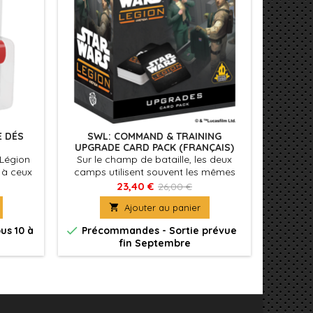
E DÉS
SWL: COMMAND & TRAINING
SW
UPGRADE CARD PACK (FRANÇAIS)
 Légion
Sur le champ de bataille, les deux
En const
s à ceux
camps utilisent souvent les mêmes
de
base.
armes et tactiques.
Command
23,40 €
26,00 €
force de

Ajouter au panier
po


us 10 à
Précommandes - Sortie prévue
Génér
fin Septembre