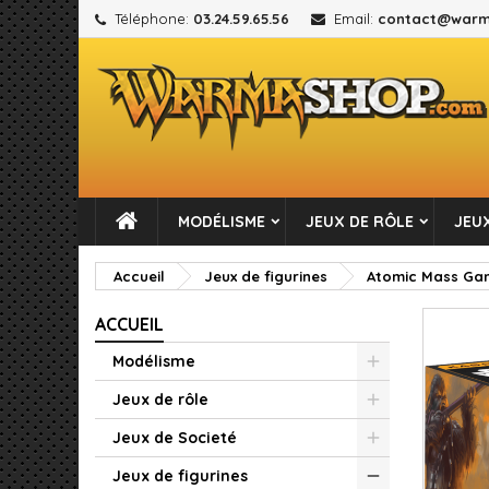
Téléphone:
03.24.59.65.56
Email:
contact@warm
M
C
C
add_circle_outline
Vou
No
MODÉLISME
JEUX DE RÔLE
JEUX
Accueil
Jeux de figurines
Atomic Mass Ga
ACCUEIL
Modélisme
Jeux de rôle
Jeux de Societé
Jeux de figurines