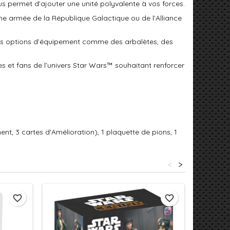
 permet d’ajouter une unité polyvalente à vos forces.
 une armée de la République Galactique ou de l’Alliance
des options d’équipement comme des arbalètes, des
s et fans de l’univers Star Wars™ souhaitant renforcer
nt, 3 cartes d'Amélioration), 1 plaquette de pions, 1
<
>
favorite_border
favorite_border