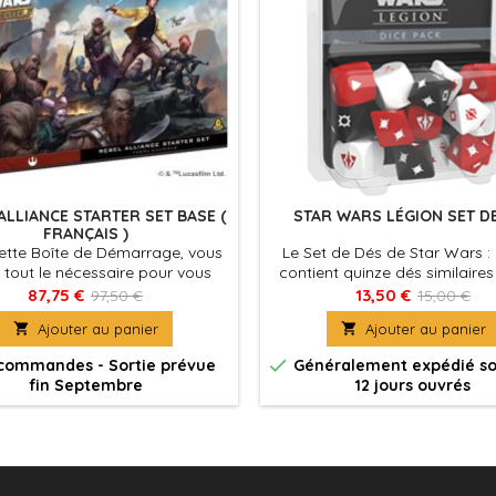
ALLIANCE STARTER SET BASE (
STAR WARS LÉGION SET D
FRANÇAIS )
ette Boîte de Démarrage, vous
Le Set de Dés de Star Wars :
 tout le nécessaire pour vous
contient quinze dés similaire
 dans Star Wars™: Legion avec
contenus dans la boîte de 
87,75 €
13,50 €
97,50 €
15,00 €
l’Alliance Rebelle.

Ajouter au panier

Ajouter au panier

commandes - Sortie prévue
Généralement expédié so
fin Septembre
12 jours ouvrés