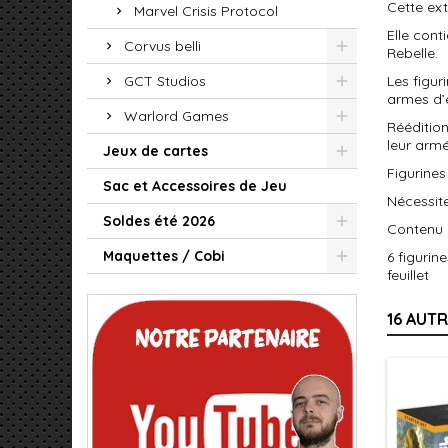
Cette ex
Marvel Crisis Protocol
Elle cont
Corvus belli
Rebelle.
GCT Studios
Les figu
armes d’
Warlord Games
Réédition
leur arm
Jeux de cartes
Figurines
Sac et Accessoires de Jeu
Nécessit
Soldes été 2026
Contenu 
Maquettes / Cobi
6 figurin
feuillet
16 AUT