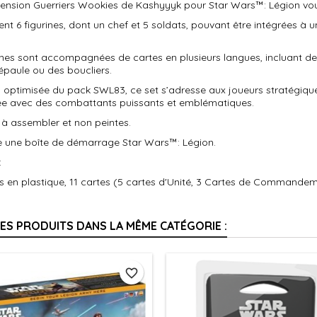
tension Guerriers Wookies de Kashyyyk pour Star Wars™: Légion vous
ient 6 figurines, dont un chef et 5 soldats, pouvant être intégrées à
rines sont accompagnées de cartes en plusieurs langues, incluant 
épaule ou des boucliers.
 optimisée du pack SWL83, ce set s’adresse aux joueurs stratégique
ée avec des combattants puissants et emblématiques.
 à assembler et non peintes.
e une boîte de démarrage Star Wars™: Légion.
:
es en plastique, 11 cartes (5 cartes d'Unité, 3 Cartes de Commandeme
RES PRODUITS DANS LA MÊME CATÉGORIE :
favorite_border