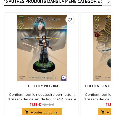
16 AUTRES PRODUITS DANS LA MÊME CATÉGORIE :
>
<
favorite_border
THE GREY PILGRIM
GOLDEN SENTINE
Contient tout le necessaire permettant
Contient tout le 
d'assembler ce set de figurine(s) pour le
d'assembler ce set
jeu Bushido, produit fournies avec leurs
jeu Bushido, produ
11,18 €
11,18
12,42 €
socles en plastique. Figurine(s) à
socles en plast

Ajouter au panier

Ajout
peindre et à assembler
peindre e