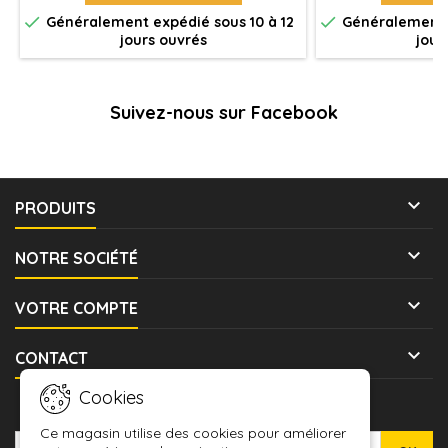


Généralement expédié sous 10 à 12
Généralement e
jours ouvrés
jour
Suivez-nous sur Facebook

PRODUITS

NOTRE SOCIÉTÉ

VOTRE COMPTE

CONTACT
Cookies
LETTRE D'INFORMATIONS
Ce magasin utilise des cookies pour améliorer