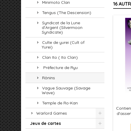
Minimoto Clan
16 AUT
Tengus (The Descension)
Syndicat de la Lune
d’Argent (Silvermoon
Syndicate)
Culte de yurei (Cult of
Yurei)
Clan Ito ( Ito Clan)
Préfecture de Ryu
Rônins
Vague Sauvage (Savage
Wave)
Temple de Ro-Kan
Contien
Warlord Games
d'assem
le jeu
Jeux de cartes
leurs s