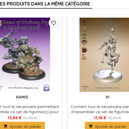
RES PRODUITS DANS LA MÊME CATÉGORIE :
favorite_border
KAMIS
XI
t tout le necessaire permettant
Contient tout le necessaire pe
bler ce set de figurine(s) pour
d'assembler ce set de figurine
 Bushido, produit fournies avec
le jeu Bushido, produit fourni
13,86 €
11,18 €
15,40 €
12,42 €
ocles en plastique. Figurine(s) à
leurs socles en plastique. Figu

Ajouter au panier

Ajouter au panier
peindre et à assembler
peindre et à assemble