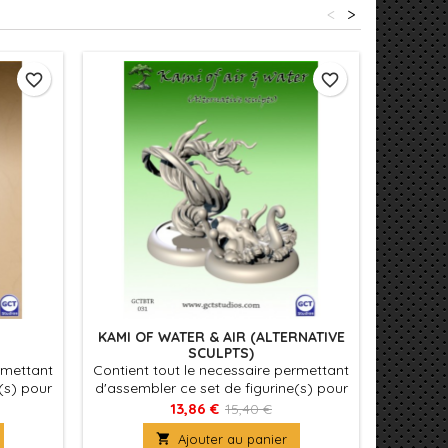
<
>
favorite_border
favorite_border
KAMI OF WATER & AIR (ALTERNATIVE
TAI
SCULPTS)
rmettant
Contient tout le necessaire permettant
Contient
(s) pour
d'assembler ce set de figurine(s) pour
d'assemb
es avec
le jeu Bushido, produit fournies avec
le jeu 
13,86 €
15,40 €
rine(s) à
leurs socles en plastique. Figurine(s) à
leurs soc

Ajouter au panier
r
peindre et à assembler
p