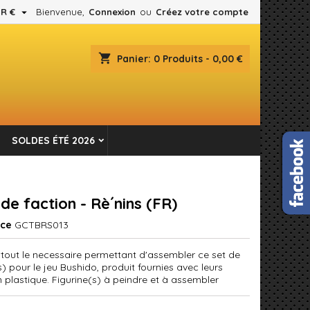

R €
Bienvenue,
Connexion
ou
Créez votre compte
×
×
×
shopping_cart
Panier:
0
Produits - 0,00 €
es.
n
SOLDES ÉTÉ 2026
s
de faction - Rè´nins (FR)
nce
GCTBRS013
 tout le necessaire permettant d'assembler ce set de
s) pour le jeu Bushido, produit fournies avec leurs
n plastique. Figurine(s) à peindre et à assembler