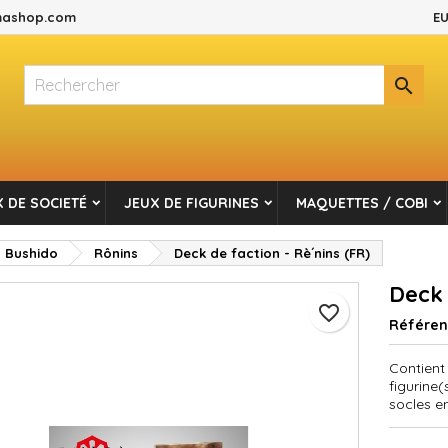
ashop.com
EU
es listes d'envies
réer une liste d'envies
onnexion

Créer une nouvelle liste
s devez être connecté pour ajouter des produits à votre liste d'envi
m de la liste d'envies
Annuler
Connexio
 DE SOCIETÉ
JEUX DE FIGURINES
MAQUETTES / COBI
Annuler
Créer une liste d'envie
Bushido
Rônins
Deck de faction - Rè´nins (FR)
Deck 
favorite_border
Référe
Contient
figurine(
socles e