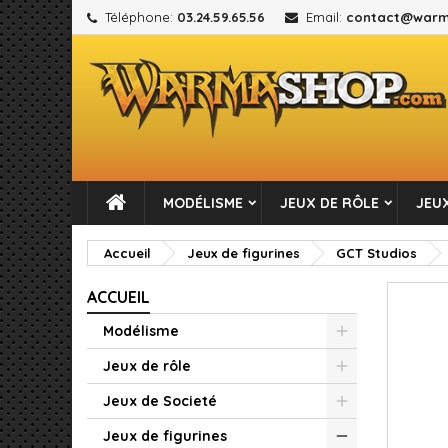
Téléphone:
03.24.59.65.56
Email:
contact@warm
M
C
C
add_circle_outline
Vou
No
MODÉLISME
JEUX DE RÔLE
JEUX
Accueil
Jeux de figurines
GCT Studios
ACCUEIL
Modélisme
Jeux de rôle
Jeux de Societé
Jeux de figurines