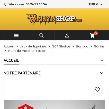

Téléphone:
03.24.59.65.56
EUR €
×
×
×
Mes listes d'envies
Créer une liste d'envies
Connexion
add_circle_outline
Créer une nouvelle liste
Vous devez être connecté pour ajouter des produits à
Nom de la liste d'envies
votre liste d'envies.
0



shopping_cart
Annuler
Connexion
Accueil
Jeux de figurines
GCT Studios
Bushido
Rônins
Annuler
Créer une liste d'envies
Kami du mètal en Fusion
ACCUEIL
NOTRE PARTENAIRE
favorite_border