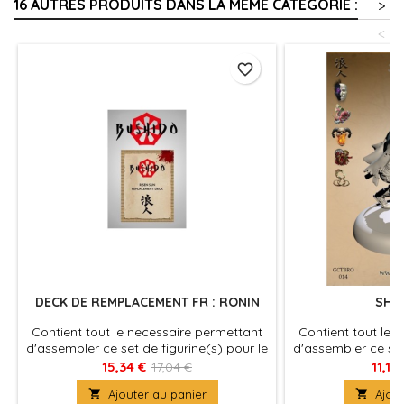
16 AUTRES PRODUITS DANS LA MÊME CATÉGORIE :
>
<
favorite_border
DECK DE REMPLACEMENT FR : RONIN
SHE
Contient tout le necessaire permettant
Contient tout le 
d'assembler ce set de figurine(s) pour le
d'assembler ce set
jeu Bushido, produit fournies avec leurs
jeu Bushido, produ
15,34 €
11,18
17,04 €
socles en plastique. Figurine(s) à
socles en plast

Ajouter au panier

Ajout
peindre et à assembler
peindre e