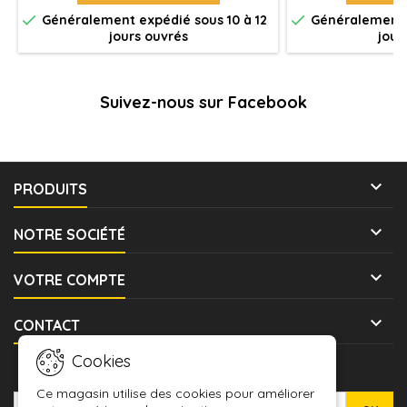


Généralement expédié sous 10 à 12
Généralement e
jours ouvrés
jour
Suivez-nous sur Facebook

PRODUITS

NOTRE SOCIÉTÉ

VOTRE COMPTE

CONTACT
Cookies
LETTRE D'INFORMATIONS
Ce magasin utilise des cookies pour améliorer