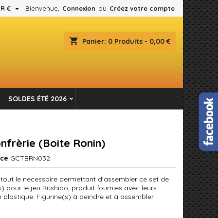

R €
Bienvenue,
Connexion
ou
Créez votre compte
×
×
×
shopping_cart
Panier:
0
Produits - 0,00 €
es.
n
SOLDES ÉTÉ 2026
s
nfrèrie (Boite Ronin)
nce
GCTBRN032
 tout le necessaire permettant d'assembler ce set de
s) pour le jeu Bushido, produit fournies avec leurs
n plastique. Figurine(s) à peindre et à assembler