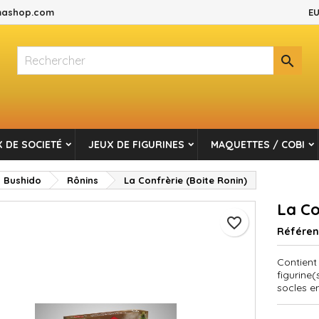
ashop.com
EU
es listes d'envies
réer une liste d'envies
onnexion

Créer une nouvelle liste
s devez être connecté pour ajouter des produits à votre liste d'envi
m de la liste d'envies
Annuler
Connexio
 DE SOCIETÉ
JEUX DE FIGURINES
MAQUETTES / COBI
Annuler
Créer une liste d'envie
Bushido
Rônins
La Confrèrie (Boite Ronin)
La Co
favorite_border
Référe
Contient
figurine(
socles e