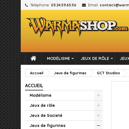
Téléphone:
03.24.59.65.56
Email:
contact@warm
M
C
C
add_circle_outline
Vou
No
MODÉLISME
JEUX DE RÔLE
JEUX
Accueil
Jeux de figurines
GCT Studios
ACCUEIL
Modélisme
Jeux de rôle
Jeux de Societé
Jeux de figurines