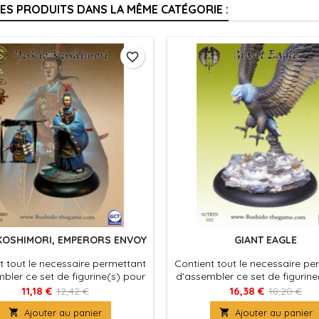
RES PRODUITS DANS LA MÊME CATÉGORIE :
favorite_border
KOSHIMORI, EMPERORS ENVOY
GIANT EAGLE
t tout le necessaire permettant
Contient tout le necessaire pe
bler ce set de figurine(s) pour
d'assembler ce set de figurine
 Bushido, produit fournies avec
le jeu Bushido, produit fourni
11,18 €
16,38 €
12,42 €
18,20 €
ocles en plastique. Figurine(s) à
leurs socles en plastique. Figu

Ajouter au panier

Ajouter au panier
peindre et à assembler
peindre et à assemble