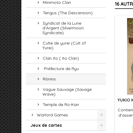
Minimoto Clan
16 AUT
Tengus (The Descension)
Syndicat de la Lune
d’Argent (Silvermoon
Syndicate)
Culte de yurei (Cult of
Yurei)
Clan Ito ( Ito Clan)
Préfecture de Ryu
Rônins
Vague Sauvage (Savage
Wave)
YUKIO 
Temple de Ro-Kan
Contien
Warlord Games
d'assem
le jeu
Jeux de cartes
leurs s