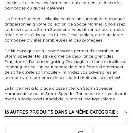
spécialisé disperse les formations qui chargent, et lacère les
barricades ou autres défenses.
Un Storm Speeder Hailstrike confère un surcroît de puissance
antipersonnel à votre collection de Space Marines. Choisissez
cette version de Storm Speeder si vous affrontez des armées
telles que les Orks ou les Cultes Genestealers, ou toute force
composée d'unités nombreuses et peu protégées.
Ce kit plastique en 94 composants permet d'assembler un
Storm Speeder Hailstrike armé de deux lance-grenades
Fragstorm, d'un canon gatling Onslaught et d'une mitrailleuse
Ironhail jumelée. On peut monter la plate-forme d'armement
de sorte qu'elle soit mobile – intimidez vos adversaires en
pointant votre armement le plus lourd droit vers ses unités!
Le kit permet à la place d'assembler un Storm Speeder
Hammerstrike ou un Storm Speeder Thunderstrike. Il est fourni
avec un socle rond Citadel de 90mm et une tige volante.
16 AUTRES PRODUITS DANS LA MÊME CATÉGORIE :
>
<