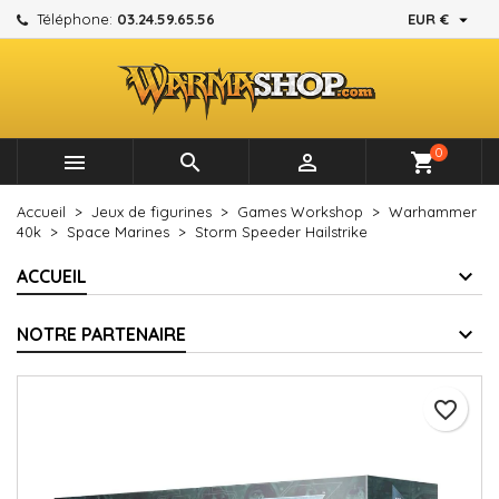

Téléphone:
03.24.59.65.56
EUR €
×
×
×
Mes listes d'envies
Créer une liste d'envies
Connexion
add_circle_outline
Créer une nouvelle liste
Vous devez être connecté pour ajouter des produits à
Nom de la liste d'envies
votre liste d'envies.
0



shopping_cart
Annuler
Connexion
Accueil
Jeux de figurines
Games Workshop
Warhammer
Annuler
Créer une liste d'envies
40k
Space Marines
Storm Speeder Hailstrike
ACCUEIL
NOTRE PARTENAIRE
favorite_border