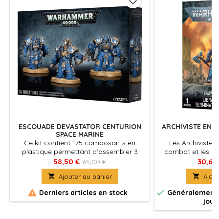
favorite_border
ESCOUADE DEVASTATOR CENTURION
ARCHIVISTE EN 
SPACE MARINE
Ce kit contient 175 composants en
Les Archivistes
plastique permettant d'assembler 3
combat et les ga
Centurions Devastators ou 3 Centurions
Space Marines, 
58,50 €
30,60
65,00 €
d'Assaut. Il comprend également 1
armure Terminat

Ajouter au panier

Ajout
planche de décalcomanies d'infanterie
soutien psychique 
Ultramarines pour ajouter de
lance d


Derniers articles en stock
Généralement e
l'iconographie et des marquages
jour
d'escouade à vos figurines.