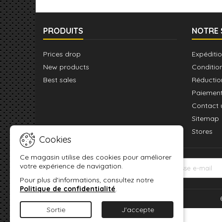
PRODUITS
NOTRE 
Prices drop
Expéditio
New products
Conditio
Best sales
Réductio
Paiement
Contact 
Sitemap
Stores
Cookies
Ce magasin utilise des cookies pour améliorer
votre expérience de navigation.
LETTRE D'INFORMATIONS
Pour plus d'informations, consultez notre
Politique de confidentialité
.
Sortie
J'accepte