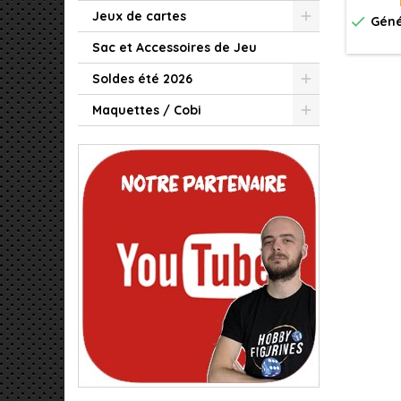
Spee
Jeux de cartes

Géné
ombra
effet 
Sac et Accessoires de Jeu
Soldes été 2026
Maquettes / Cobi