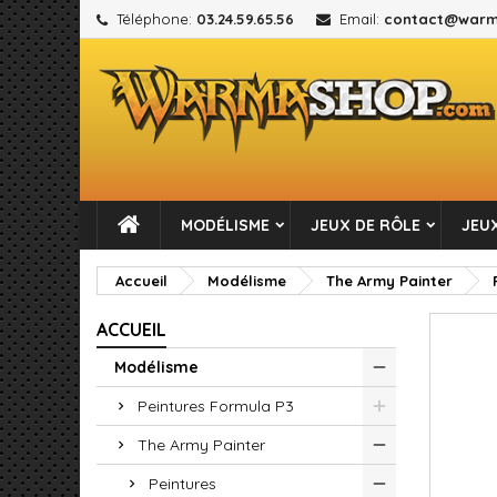
Téléphone:
03.24.59.65.56
Email:
contact@warm
M
C
C
add_circle_outline
Vou
No
MODÉLISME
JEUX DE RÔLE
JEUX
Accueil
Modélisme
The Army Painter
ACCUEIL
Modélisme
Peintures Formula P3
The Army Painter
Peintures