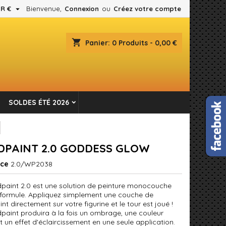

R €
Bienvenue,
Connexion
ou
Créez votre compte
×
×
×
shopping_cart
Panier:
0
Produits - 0,00 €
es.
n
SOLDES ÉTÉ 2026
s
DPAINT 2.0 GODDESS GLOW
nce
2.0/WP2038
paint 2.0 est une solution de peinture monocouche
 formule. Appliquez simplement une couche de
t directement sur votre figurine et le tour est joué !
paint produira à la fois un ombrage, une couleur
t un effet d'éclaircissement en une seule application.