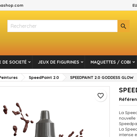
ashop.com
EU
es listes d'envies
réer une liste d'envies
onnexion

Créer une nouvelle liste
s devez être connecté pour ajouter des produits à votre liste d'envi
m de la liste d'envies
Annuler
Connexio
 DE SOCIETÉ
JEUX DE FIGURINES
MAQUETTES / COBI
Annuler
Créer une liste d'envie
Peintures
SpeedPaint 2.0
SPEEDPAINT 2.0 GODDESS GLOW
SPEE
favorite_border
Référe
La Speed
nouvelle
Speedpain
La Speed
intense e