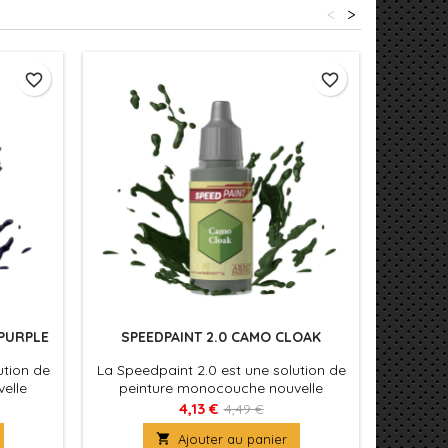
<
>
favorite_border
favorite_border
 PURPLE
SPEEDPAINT 2.0 CAMO CLOAK
SPEED
ution de
La Speedpaint 2.0 est une solution de
La Speed
elle
peinture monocouche nouvelle
pein
nt une
formule. Appliquez simplement une
formul
4,13 €
4,49 €
ment sur
couche de Speedpaint directement sur
couche d

Ajouter au panier
ué ! La
votre figurine et le tour est joué ! La
votre fi