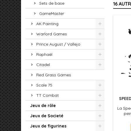
Sets de base
16 AUT
GameMaster
AK Painting
Warlord Games
Prince August / Vallejo
Raphaël
Citadel
Red Grass Games
Scale 75
TT Combat
SPEED
Jeux de rôle
La Spee
pei
Jeux de Societé
formu
couche 
Jeux de figurines
votre 