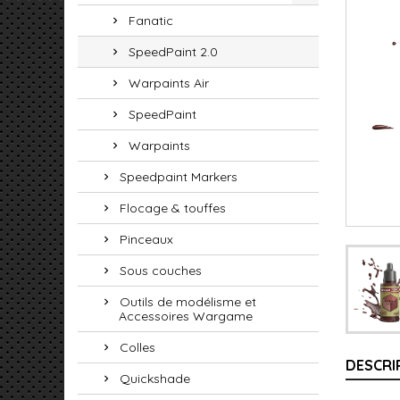
Fanatic
SpeedPaint 2.0
Warpaints Air
SpeedPaint
Warpaints
Speedpaint Markers
Flocage & touffes
Pinceaux
Sous couches
Outils de modélisme et
Accessoires Wargame
Colles
DESCRI
Quickshade