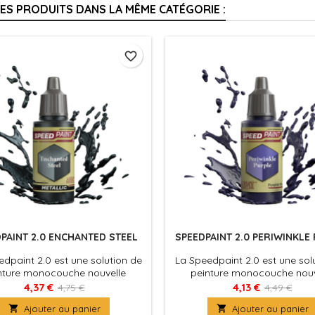
RES PRODUITS DANS LA MÊME CATÉGORIE :
favorite_border
PAINT 2.0 ENCHANTED STEEL
SPEEDPAINT 2.0 PERIWINKLE
dpaint 2.0 est une solution de
La Speedpaint 2.0 est une sol
nture monocouche nouvelle
peinture monocouche nouv
le. Appliquez simplement une
formule. Appliquez simpleme
4,37 €
4,13 €
4,75 €
4,49 €
de Speedpaint directement sur
couche de Speedpaint directe

Ajouter au panier

Ajouter au panier
figurine et le tour est joué ! La
votre figurine et le tour est jo