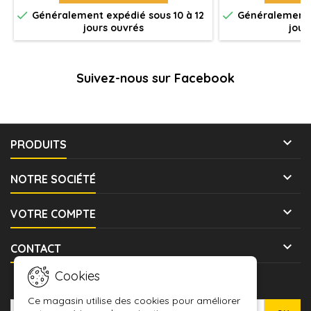


Généralement expédié sous 10 à 12
Généralement e
jours ouvrés
jour
Suivez-nous sur Facebook

PRODUITS

NOTRE SOCIÉTÉ

VOTRE COMPTE

CONTACT
Cookies
LETTRE D'INFORMATIONS
Ce magasin utilise des cookies pour améliorer