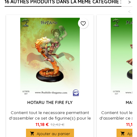
16 AUTRES PRODUITS DANS LA MÊME CATÉGORIE :
>
<
favorite_border
HOTARU THE FIRE FLY
MAST
Contient tout le necessaire permettant
Contient tout le 
d'assembler ce set de figurine(s) pour le
d'assembler ce set
jeu Bushido, produit fournies avec leurs
jeu Bushido, produ
11,18 €
11,18
12,42 €
socles en plastique. Figurine(s) à
socles en plast

Ajouter au panier

Ajout
peindre et à assembler
peindre e