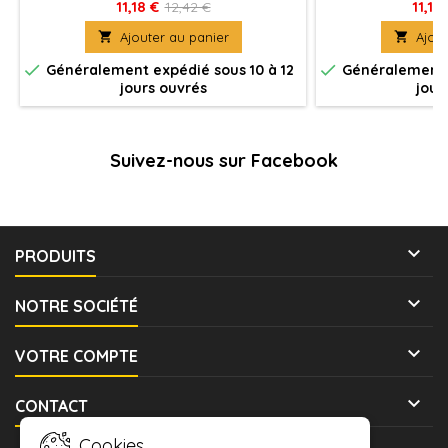
jeu Bushido, produit fournies avec leurs
jeu Bushido, produ
11,18 €
11,18
12,42 €
socles en plastique. Figurine(s) à
socles en plast

Ajouter au panier

Ajout
peindre et à assembler
peindre e


Généralement expédié sous 10 à 12
Généralement e
jours ouvrés
jour
Suivez-nous sur Facebook

PRODUITS

NOTRE SOCIÉTÉ

VOTRE COMPTE

CONTACT
Cookies