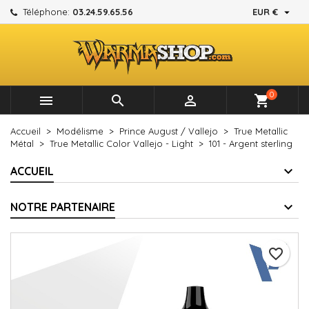

Téléphone:
03.24.59.65.56
EUR €
×
×
×
Mes listes d'envies
Créer une liste d'envies
Connexion
add_circle_outline
Créer une nouvelle liste
Vous devez être connecté pour ajouter des produits à
Nom de la liste d'envies
votre liste d'envies.
0



shopping_cart
Annuler
Connexion
Accueil
Modélisme
Prince August / Vallejo
True Metallic
Annuler
Créer une liste d'envies
Métal
True Metallic Color Vallejo - Light
101 - Argent sterling
ACCUEIL
NOTRE PARTENAIRE
favorite_border