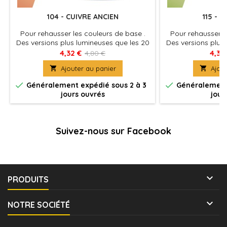
104 - CUIVRE ANCIEN
115 - 
Pour rehausser les couleurs de base .
Pour rehausser l
Des versions plus lumineuses que les 20
Des versions plus
teintes de base . Elles peuvent être
teintes de base 
4,32 €
4,32
4,80 €
mélangées en différentes proportions
mélangées en dif

Ajouter au panier

Ajout
pour obtenir des reflets intermédiaires.
pour obtenir des r
Leur finesse permet un mélange
Leur finesse 


Généralement expédié sous 2 à 3
Généralement 
harmonieux, créant ainsi des dégradés
harmonieux, créa
jours ouvrés
jour
de couleurs subtils.
de coule
Suivez-nous sur Facebook

PRODUITS

NOTRE SOCIÉTÉ