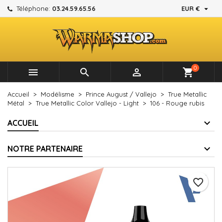

Téléphone:
03.24.59.65.56
EUR €
×
×
×
Mes listes d'envies
Créer une liste d'envies
Connexion
add_circle_outline
Créer une nouvelle liste
Vous devez être connecté pour ajouter des produits à
Nom de la liste d'envies
votre liste d'envies.
0



shopping_cart
Annuler
Connexion
Accueil
Modélisme
Prince August / Vallejo
True Metallic
Annuler
Créer une liste d'envies
Métal
True Metallic Color Vallejo - Light
106 - Rouge rubis
ACCUEIL
NOTRE PARTENAIRE
favorite_border