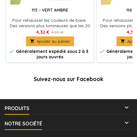
115 - VERT AMBRE
116 
Pour rehausser les couleurs de base .
Pour rehausser l
Des versions plus lumineuses que les 20
Des versions plus
teintes de base . Elles peuvent être
teintes de base 
4,32 €
4,32
4,80 €
mélangées en différentes proportions
mélangées en dif

Ajouter au panier

Ajout
pour obtenir des reflets intermédiaires.
pour obtenir des r
Leur finesse permet un mélange
Leur finesse 


Généralement expédié sous 2 à 3
Généralement 
harmonieux, créant ainsi des dégradés
harmonieux, créa
jours ouvrés
jour
de couleurs subtils.
de coule
Suivez-nous sur Facebook

PRODUITS

NOTRE SOCIÉTÉ