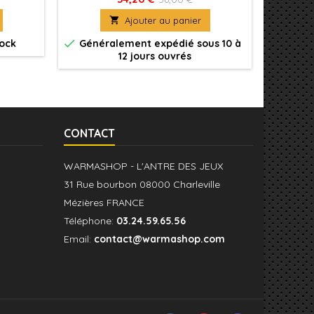
incluses.

Ajouter au panier


tock
Généralement expédié sous 10 à
Génér
12 jours ouvrés
CONTACT
WARMASHOP - L'ANTRE DES JEUX
31 Rue bourbon 08000 Charleville
Mézières FRANCE
Téléphone:
03.24.59.65.56
Email:
contact@warmashop.com