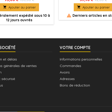
incluses.
incluses.

Ajouter au panier

Ajouter au panier

ralement expédié sous 10 à
Derniers articles en s
12 jours ouvrés
SOCIÉTÉ
VOTRE COMPTE
n et délais
Informations personnelles
ns générales de ventes
Commandes
n
Avoirs
 sécurisé
Adresses
us
Bons de réduction