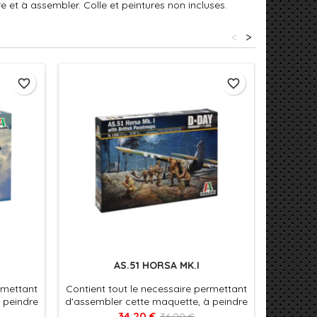
 et à assembler. Colle et peintures non incluses.
<
>
favorite_border
favorite_border
AS.51 HORSA MK.I
FRENC
rmettant
Contient tout le necessaire permettant
Contient
 peindre
d'assembler cette maquette, à peindre
d'assemb
ures non
et à assembler. Colle et peintures non
et à ass
34,20 €
36,00 €