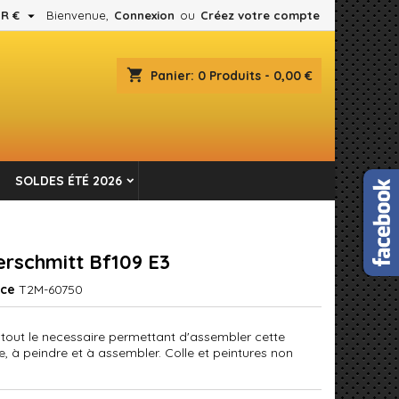

R €
Bienvenue,
Connexion
ou
Créez votre compte
×
×
×
shopping_cart
Panier:
0
Produits - 0,00 €
es.
n
SOLDES ÉTÉ 2026
s
rschmitt Bf109 E3
nce
T2M-60750
 tout le necessaire permettant d'assembler cette
, à peindre et à assembler. Colle et peintures non