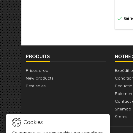

Géné
PRODUITS
NOTRE 
Prices drop
Expéditio
New products
Conditio
Best sales
Réductio
Paiement
Contact 
Sitemap
Stores
Cookies
Ce magasin utilise des cookies pour améliorer