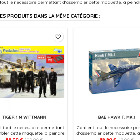
tout le necessaire permettant d'assembler cette maquette, à peindre
RES PRODUITS DANS LA MÊME CATÉGORIE :
favorite_border
TIGER 1 M WITTMANN
BAE HAWK T. MK.I
t tout le necessaire permettant
Contient tout le necessaire pe
bler cette maquette, à peindre
d'assembler cette maquette, à
sembler. Colle et peintures non
et à assembler. Colle et peint
95,00 €
39,90 €
100,00 €
42,00 €