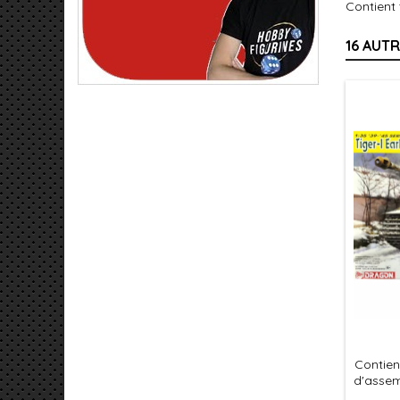
Contient 
16 AUT
Contien
d'assem
et à as