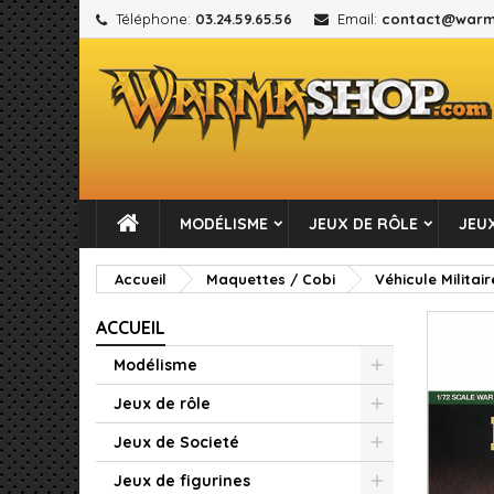
Téléphone:
03.24.59.65.56
Email:
contact@warm
M
C
C
add_circle_outline
Vou
No
MODÉLISME
JEUX DE RÔLE
JEUX
Accueil
Maquettes / Cobi
Véhicule Militair
ACCUEIL
Modélisme
Jeux de rôle
Jeux de Societé
Jeux de figurines