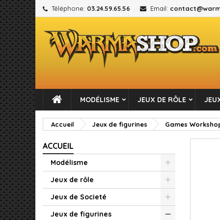
Téléphone:
03.24.59.65.56
Email:
contact@warm
M
C
C
add_circle_outline
Vou
No
MODÉLISME
JEUX DE RÔLE
JEUX
Accueil
Jeux de figurines
Games Worksho
ACCUEIL
Modélisme
Jeux de rôle
Jeux de Societé
Jeux de figurines