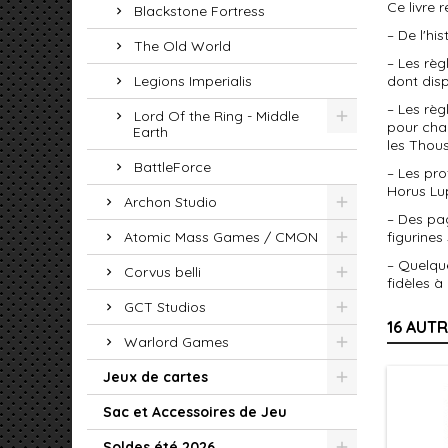
Ce livre 
Blackstone Fortress
– De l'hi
The Old World
– Les règ
Legions Imperialis
dont dis
– Les règ
Lord Of the Ring - Middle
pour chac
Earth
les Thous
BattleForce
– Les pro
Horus Lup
Archon Studio
– Des pag
Atomic Mass Games / CMON
figurine
– Quelque
Corvus belli
fidèles à
GCT Studios
16 AUT
Warlord Games
Jeux de cartes
Sac et Accessoires de Jeu
Soldes été 2026