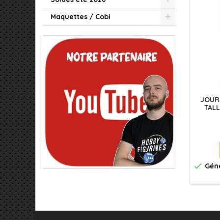
Maquettes / Cobi
JOURN
TALL

Géné