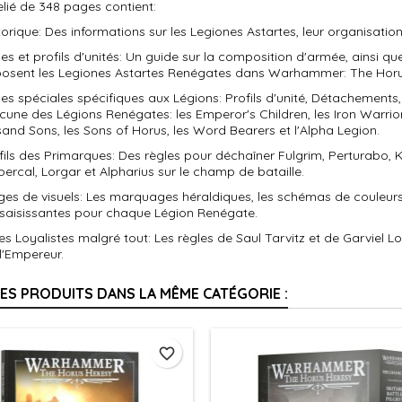
relié de 348 pages contient:
storique: Des informations sur les Legiones Astartes, leur organisatio
les et profils d'unités: Un guide sur la composition d'armée, ainsi qu
posent les Legiones Astartes Renégates dans Warhammer: The Horu
les spéciales spécifiques aux Légions: Profils d'unité, Détachements
une des Légions Renégates: les Emperor's Children, les Iron Warriors
and Sons, les Sons of Horus, les Word Bearers et l'Alpha Legion.
fils des Primarques: Des règles pour déchaîner Fulgrim, Perturabo,
ercal, Lorgar et Alpharius sur le champ de bataille.
es de visuels: Les marquages héraldiques, les schémas de couleurs de
s saisissantes pour chaque Légion Renégate.
s Loyalistes malgré tout: Les règles de Saul Tarvitz et de Garviel Lo
 l'Empereur.
RES PRODUITS DANS LA MÊME CATÉGORIE :
favorite_border