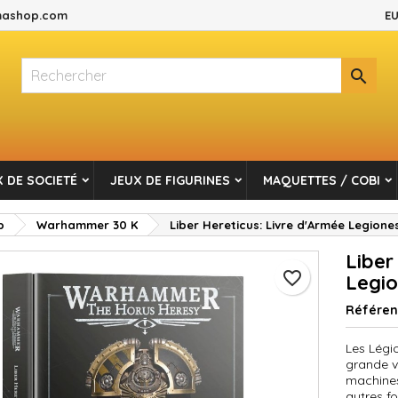
ashop.com
EU
es listes d'envies
réer une liste d'envies
onnexion

Créer une nouvelle liste
s devez être connecté pour ajouter des produits à votre liste d'envi
m de la liste d'envies
Annuler
Connexio
 DE SOCIETÉ
JEUX DE FIGURINES
MAQUETTES / COBI
Annuler
Créer une liste d'envie
p
Warhammer 30 K
Liber Hereticus: Livre d'Armée Legion
Liber
favorite_border
Legio
Référe
Les Légi
grande v
machines
autres fo