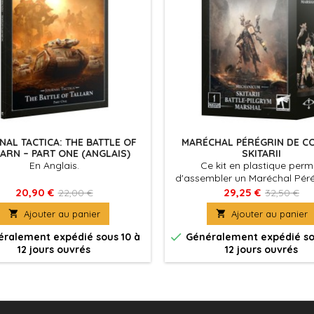
AL TACTICA: THE BATTLE OF
MARÉCHAL PÉRÉGRIN DE C
ARN – PART ONE (ANGLAIS)
SKITARII
En Anglais.
Ce kit en plastique perm
d'assembler un Maréchal Péré
Combat Skitarii, un men
20,90 €
29,25 €
22,00 €
32,50 €
expérimenté pour vos armé

Ajouter au panier

Ajouter au panier
Conclaves Skitarii dans les pa
Warhammer: The Horus He

ralement expédié sous 10 à
Généralement expédié so
12 jours ouvrés
12 jours ouvrés