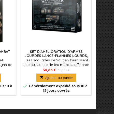
OMBAT
SET D'AMÉLIORATION D'ARMES
TERMI
LOURDES LANCE-FLAMMES LOURDS,
CHARG
MULTIFUSEURS ET CANONS À PLASMA
et
Les Escouades de Soutien fournissent
Ce kit 
grin de
une puissance de feu mobile suffisante
en pla
eur
pour abattre des hordes de troupes
Citadel
34,65 €
38,50 €
es des
ennemies ou pour pulvériser les
fourni

Ajouter au panier
rties de
véhicules blindés dans une grêle de
resy.
tirs, combinant des armes


us 10 à
Généralement expédié sous 10 à
Génér
dévastatrices à la flexibilité d'un
12 jours ouvrés
fantassin.