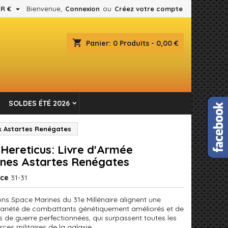

R €
Bienvenue,
Connexion
ou
Créez votre compte
×
×
×
shopping_cart
Panier:
0
Produits - 0,00 €
es.
n
SOLDES ÉTÉ 2026
s
es Astartes Renégates
 Hereticus: Livre d'Armée
nes Astartes Renégates
nce
31-31
ons Space Marines du 31e Millénaire alignent une
ariété de combattants génétiquement améliorés et de
 de guerre perfectionnées, qui surpassent toutes les
rces militaires de la galaxie.