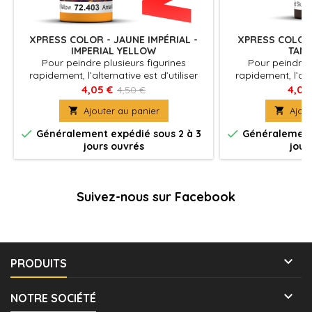
XPRESS COLOR - JAUNE IMPÉRIAL -
XPRESS COLOR 
IMPERIAL YELLOW
TANN
Pour peindre plusieurs figurines
Pour peindre p
rapidement, l’alternative est d’utiliser
rapidement, l’alte
Xpress Color, des couleurs mates avec
Xpress Color, de
4,05 €
4,05
4,50 €
une formulation spécifique qui
une formulati

Ajouter au panier

Ajout
permettent de peindre des figurines
permettent de p
facilement et rapidement
facilement


Généralement expédié sous 2 à 3
Généralement 
jours ouvrés
jour
Suivez-nous sur Facebook

PRODUITS

NOTRE SOCIÉTÉ