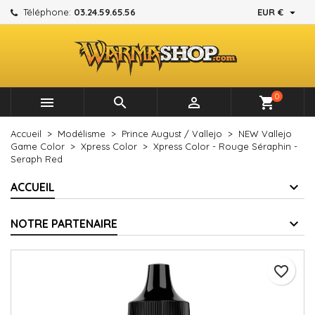

Téléphone:
03.24.59.65.56
EUR €
×
×
×
Mes listes d'envies
Créer une liste d'envies
Connexion
add_circle_outline
Créer une nouvelle liste
Vous devez être connecté pour ajouter des produits à
Nom de la liste d'envies
votre liste d'envies.
0



shopping_cart
Annuler
Connexion
Accueil
Modélisme
Prince August / Vallejo
NEW Vallejo
Annuler
Créer une liste d'envies
Game Color
Xpress Color
Xpress Color - Rouge Séraphin -
Seraph Red
ACCUEIL
NOTRE PARTENAIRE
favorite_border