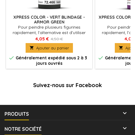
XPRESS COLOR - VERT BLINDAGE -
XPRESS COLOR - 
ARMOR GREEN
Pour peindre plusieurs figurines
Pour peindre p
rapidement, l’alternative est d’utiliser
rapidement, l’alte
Xpress Color, des couleurs mates avec
Xpress Color, de
4,05 €
4,05
4,50 €
une formulation spécifique qui
une formulati

Ajouter au panier

Ajout
permettent de peindre des figurines
permettent de p
facilement et rapidement
facilement


Généralement expédié sous 2 à 3
Généralement 
jours ouvrés
jour
Suivez-nous sur Facebook

PRODUITS

NOTRE SOCIÉTÉ