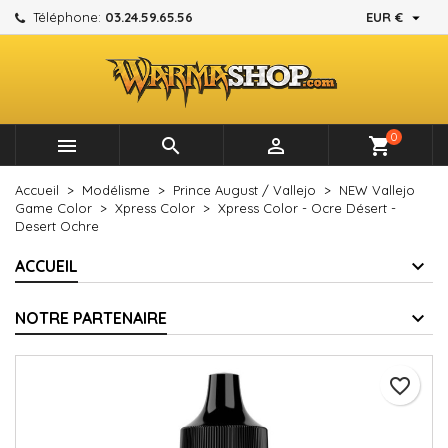

Téléphone:
03.24.59.65.56
EUR €
×
×
×
Mes listes d'envies
Créer une liste d'envies
Connexion
add_circle_outline
Créer une nouvelle liste
Vous devez être connecté pour ajouter des produits à
Nom de la liste d'envies
votre liste d'envies.
0



shopping_cart
Annuler
Connexion
Accueil
Modélisme
Prince August / Vallejo
NEW Vallejo
Annuler
Créer une liste d'envies
Game Color
Xpress Color
Xpress Color - Ocre Désert -
Desert Ochre
ACCUEIL
NOTRE PARTENAIRE
favorite_border