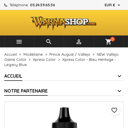

Téléphone:
03.24.59.65.56
EUR €
×
×
×
Mes listes d'envies
Créer une liste d'envies
Connexion
add_circle_outline
Créer une nouvelle liste
Vous devez être connecté pour ajouter des produits à
Nom de la liste d'envies
votre liste d'envies.
0



shopping_cart
Annuler
Connexion
Accueil
Modélisme
Prince August / Vallejo
NEW Vallejo
Annuler
Créer une liste d'envies
Game Color
Xpress Color
Xpress Color - Bleu Héritage -
Legacy Blue
ACCUEIL
NOTRE PARTENAIRE
favorite_border