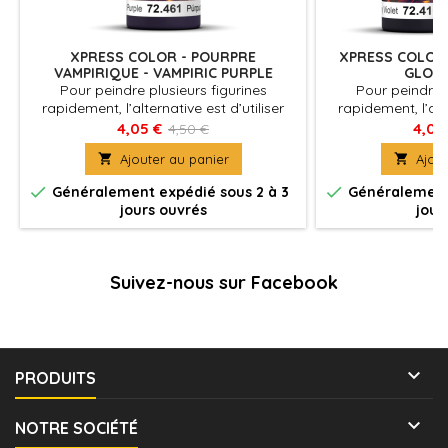
XPRESS COLOR - POURPRE
XPRESS COLOR 
VAMPIRIQUE - VAMPIRIC PURPLE
GLOOM
Pour peindre plusieurs figurines
Pour peindre p
rapidement, l’alternative est d’utiliser
rapidement, l’alte
Xpress Color, des couleurs mates avec
Xpress Color, de
4,05 €
4,05
4,50 €
une formulation spécifique qui
une formulati

Ajouter au panier

Ajout
permettent de peindre des figurines
permettent de p
facilement et rapidement
facilement


Généralement expédié sous 2 à 3
Généralement 
jours ouvrés
jour
Suivez-nous sur Facebook

PRODUITS

NOTRE SOCIÉTÉ