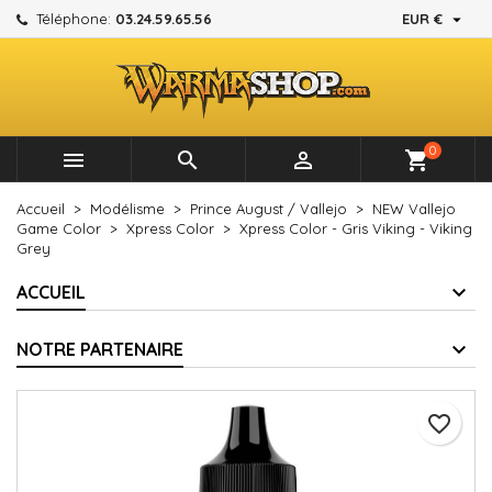

Téléphone:
03.24.59.65.56
EUR €
×
×
×
Mes listes d'envies
Créer une liste d'envies
Connexion
add_circle_outline
Créer une nouvelle liste
Vous devez être connecté pour ajouter des produits à
Nom de la liste d'envies
votre liste d'envies.
0



shopping_cart
Annuler
Connexion
Accueil
Modélisme
Prince August / Vallejo
NEW Vallejo
Annuler
Créer une liste d'envies
Game Color
Xpress Color
Xpress Color - Gris Viking - Viking
Grey
ACCUEIL
NOTRE PARTENAIRE
favorite_border