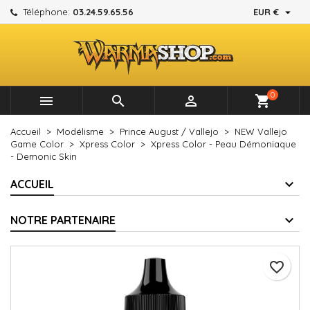

Téléphone:
03.24.59.65.56
EUR €
×
×
×
Mes listes d'envies
Créer une liste d'envies
Connexion
add_circle_outline
Créer une nouvelle liste
Vous devez être connecté pour ajouter des produits à
Nom de la liste d'envies
votre liste d'envies.
0



shopping_cart
Annuler
Connexion
Accueil
Modélisme
Prince August / Vallejo
NEW Vallejo
Annuler
Créer une liste d'envies
Game Color
Xpress Color
Xpress Color - Peau Démoniaque
- Demonic Skin
ACCUEIL
NOTRE PARTENAIRE
favorite_border