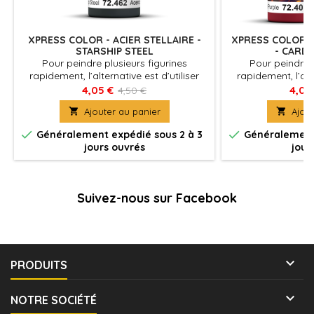
XPRESS COLOR - ACIER STELLAIRE -
XPRESS COLOR -
STARSHIP STEEL
- CARDI
Pour peindre plusieurs figurines
Pour peindre p
rapidement, l’alternative est d’utiliser
rapidement, l’alte
Xpress Color, des couleurs mates avec
Xpress Color, de
4,05 €
4,05
4,50 €
une formulation spécifique qui
une formulati

Ajouter au panier

Ajout
permettent de peindre des figurines
permettent de p
facilement et rapidement
facilement


Généralement expédié sous 2 à 3
Généralement 
jours ouvrés
jour
Suivez-nous sur Facebook

PRODUITS

NOTRE SOCIÉTÉ