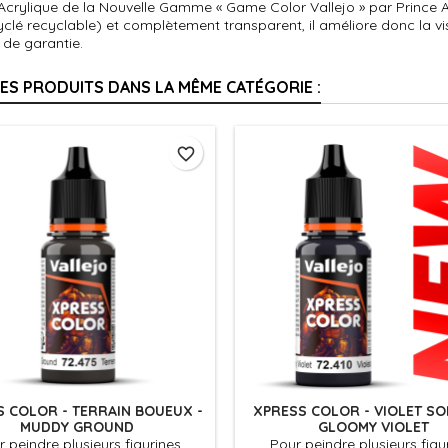
 Acrylique de la Nouvelle Gamme « Game Color Vallejo » par Prince 
clé recyclable) et complètement transparent, il améliore donc la v
 de garantie.
RES PRODUITS DANS LA MÊME CATÉGORIE :
favorite_border
 COLOR - TERRAIN BOUEUX -
XPRESS COLOR - VIOLET SO
MUDDY GROUND
GLOOMY VIOLET
 peindre plusieurs figurines
Pour peindre plusieurs figu