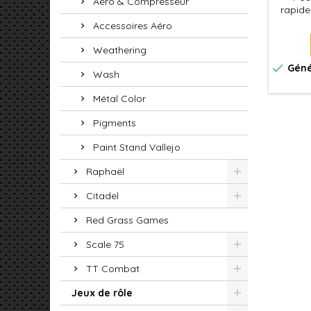
Aéro & Compresseur
rapidem
Xpress 
Accessoires Aéro
une
permet
Weathering
f

Géné
Wash
Métal Color
Pigments
Paint Stand Vallejo
Raphaël
Citadel
Red Grass Games
Scale 75
TT Combat
Jeux de rôle