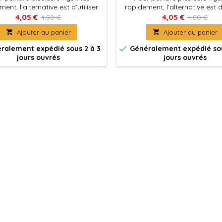
ent, l’alternative est d’utiliser
rapidement, l’alternative est d’
Color, des couleurs mates avec
Xpress Color, des couleurs ma
4,05 €
4,05 €
4,50 €
4,50 €
 formulation spécifique qui
une formulation spécifique

Ajouter au panier

Ajouter au panier
tent de peindre des figurines
permettent de peindre des fi
acilement et rapidement
facilement et rapideme

ralement expédié sous 2 à 3
Généralement expédié sou
jours ouvrés
jours ouvrés