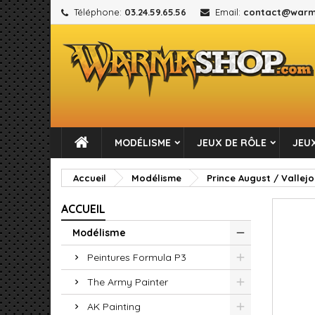
Téléphone:
03.24.59.65.56
Email:
contact@warm
M
C
C
add_circle_outline
Vou
No
MODÉLISME
JEUX DE RÔLE
JEUX
Accueil
Modélisme
Prince August / Vallejo
ACCUEIL
Modélisme
Peintures Formula P3
The Army Painter
AK Painting