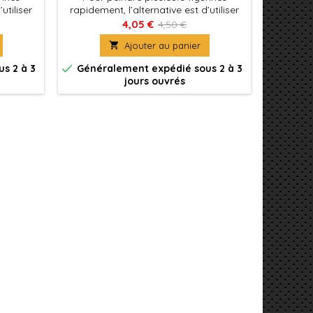
utiliser
rapidement, l’alternative est d’utiliser
rapideme
tes avec
Xpress Color, des couleurs mates avec
Xpress C
4,05 €
4,50 €
 qui
une formulation spécifique qui
une 

Ajouter au panier
gurines
permettent de peindre des figurines
permett
nt
facilement et rapidement
fa


s 2 à 3
Généralement expédié sous 2 à 3
Génér
jours ouvrés