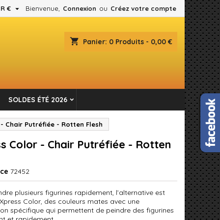

R €
Bienvenue,
Connexion
ou
Créez votre compte
×
×
×
shopping_cart
Panier:
0
Produits - 0,00 €
es.
n
SOLDES ÉTÉ 2026
s
- Chair Putréfiée - Rotten Flesh
s Color - Chair Putréfiée - Rotten
nce
72452
dre plusieurs figurines rapidement, l’alternative est
er Xpress Color, des couleurs mates avec une
ion spécifique qui permettent de peindre des figurines
nt et rapidement