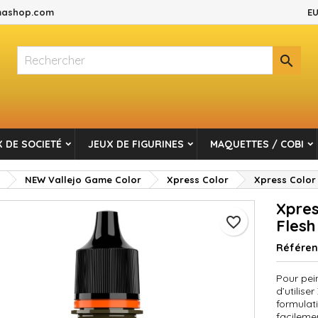
ashop.com
EU
es listes d'envies
réer une liste d'envies
onnexion

Créer une nouvelle liste
s devez être connecté pour ajouter des produits à votre liste d'envi
m de la liste d'envies
Annuler
Connexio
 DE SOCIETÉ
JEUX DE FIGURINES
MAQUETTES / COBI
Annuler
Créer une liste d'envie
NEW Vallejo Game Color
Xpress Color
Xpress Color 
Xpres
favorite_border
Flesh
Référe
Pour pein
d’utilis
formulat
facileme