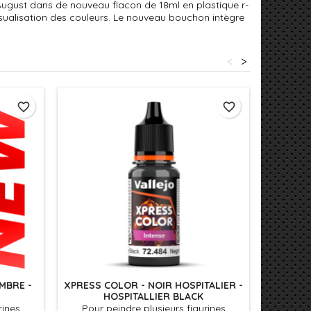
August dans de nouveau flacon de 18ml en plastique r-
isualisation des couleurs. Le nouveau bouchon intègre
<
>
favorite_border
favorite_border
MBRE -
XPRESS COLOR - NOIR HOSPITALIER -
XPRESS
HOSPITALLIER BLACK
-
rines
Pour peindre plusieurs figurines
Pour 