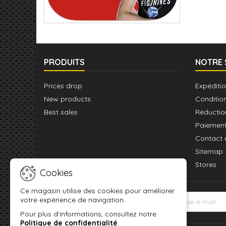
PRODUITS
NOTRE 
Prices drop
Expéditio
New products
Conditio
Best sales
Réductio
Paiement
Contact 
Sitemap
Stores
Cookies
Ce magasin utilise des cookies pour améliorer
votre expérience de navigation.
LETTRE D'INFORMATIONS
Pour plus d'informations, consultez notre
Politique de confidentialité
.