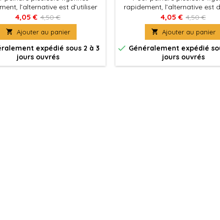
ent, l’alternative est d’utiliser
rapidement, l’alternative est d’
Color, des couleurs mates avec
Xpress Color, des couleurs ma
4,05 €
4,05 €
4,50 €
4,50 €
 formulation spécifique qui
une formulation spécifique

Ajouter au panier

Ajouter au panier
tent de peindre des figurines
permettent de peindre des fi
acilement et rapidement
facilement et rapideme

ralement expédié sous 2 à 3
Généralement expédié sou
jours ouvrés
jours ouvrés