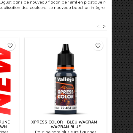
August dans de nouveau flacon de 18ml en plastique r-
isualisation des couleurs. Le nouveau bouchon intègre
<
>
favorite_border
favorite_border
RUNE
XPRESS COLOR - BLEU WAGRAM -
XPRESS 
OWN
WAGRAM BLUE
rines
Pour peindre plusieurs figurines
Pour 