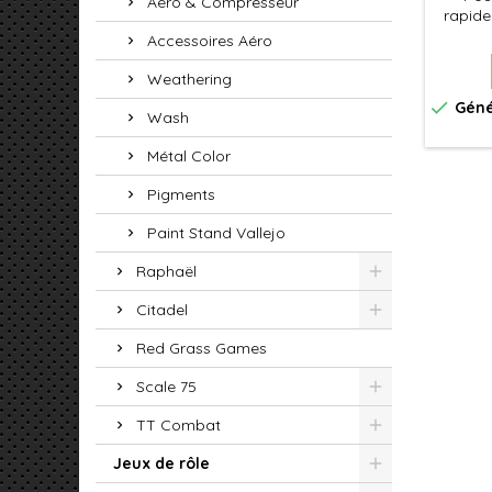
Aéro & Compresseur
rapidem
Xpress 
Accessoires Aéro
une
permet
Weathering
f

Géné
Wash
Métal Color
Pigments
Paint Stand Vallejo
Raphaël
Citadel
Red Grass Games
Scale 75
TT Combat
Jeux de rôle