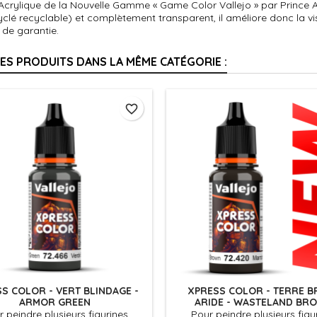
 Acrylique de la Nouvelle Gamme « Game Color Vallejo » par Prince 
clé recyclable) et complètement transparent, il améliore donc la v
 de garantie.
RES PRODUITS DANS LA MÊME CATÉGORIE :
favorite_border
S COLOR - VERT BLINDAGE -
XPRESS COLOR - TERRE B
ARMOR GREEN
ARIDE - WASTELAND BR
 peindre plusieurs figurines
Pour peindre plusieurs figu