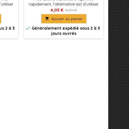
utiliser
rapidement, l’alternative est d’utiliser
rapideme
tes avec
Xpress Color, des couleurs mates avec
Xpress C
4,05 €
4,50 €
 qui
une formulation spécifique qui
une 

Ajouter au panier
gurines
permettent de peindre des figurines
permett
nt
facilement et rapidement
fa


s 2 à 3
Généralement expédié sous 2 à 3
Génér
jours ouvrés