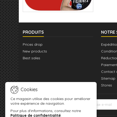
PRODUITS
NOTRE 
Prices drop
Expéditio
New products
Conditio
Best sales
Réductio
Paiement
Contact 
Sitemap
Stores
Cookies
Ce magasin utilise des cookies pour améliorer
votre expérience de navigation.
LETTRE D'INFORMATIONS
Pour plus d'informations, consultez notre
Politique de confidentialité
.