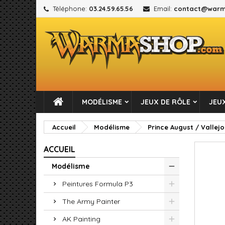
Téléphone:
03.24.59.65.56
Email:
contact@warm
M
C
C
add_circle_outline
Vou
No
MODÉLISME
JEUX DE RÔLE
JEUX
Accueil
Modélisme
Prince August / Vallejo
ACCUEIL
Modélisme
Peintures Formula P3
The Army Painter
AK Painting