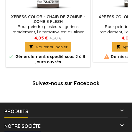
XPRESS COLOR - CHAIR DE ZOMBIE -
XPRESS COLOR -
ZOMBIE FLESH
B
Pour peindre plusieurs figurines
Pour peindre p
rapidement, l’alternative est d’utiliser
rapidement, l’alte
Xpress Color, des couleurs mates avec
Xpress Color, de
4,05 €
4,05
4,50 €
une formulation spécifique qui
une formulati

Ajouter au panier

Ajout
permettent de peindre des figurines
permettent de p
facilement et rapidement
facilement


Généralement expédié sous 2 à 3
Derniers a
jours ouvrés
Suivez-nous sur Facebook

PRODUITS

NOTRE SOCIÉTÉ