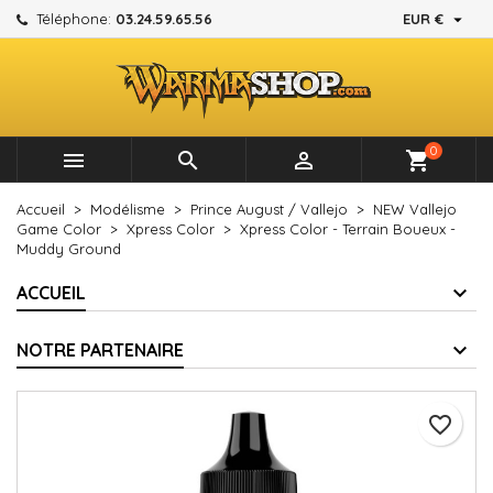

Téléphone:
03.24.59.65.56
EUR €
×
×
×
Mes listes d'envies
Créer une liste d'envies
Connexion
add_circle_outline
Créer une nouvelle liste
Vous devez être connecté pour ajouter des produits à
Nom de la liste d'envies
votre liste d'envies.
0



shopping_cart
Annuler
Connexion
Accueil
Modélisme
Prince August / Vallejo
NEW Vallejo
Annuler
Créer une liste d'envies
Game Color
Xpress Color
Xpress Color - Terrain Boueux -
Muddy Ground
ACCUEIL
NOTRE PARTENAIRE
favorite_border