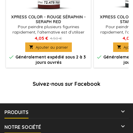
XPRESS COLOR - ROUGE SÉRAPHIN -
XPRESS COLOR -
SERAPH RED
STARS
Pour peindre plusieurs figurines
Pour peindre p
rapidement, l’alternative est d’utiliser
rapidement, l’alte
Xpress Color, des couleurs mates avec
Xpress Color, de
4,05 €
4,05
4,50 €
une formulation spécifique qui
une formulati

Ajouter au panier

Ajout
permettent de peindre des figurines
permettent de p
facilement et rapidement
facilement


Généralement expédié sous 2 à 3
Généralement 
jours ouvrés
jour
Suivez-nous sur Facebook

PRODUITS

NOTRE SOCIÉTÉ