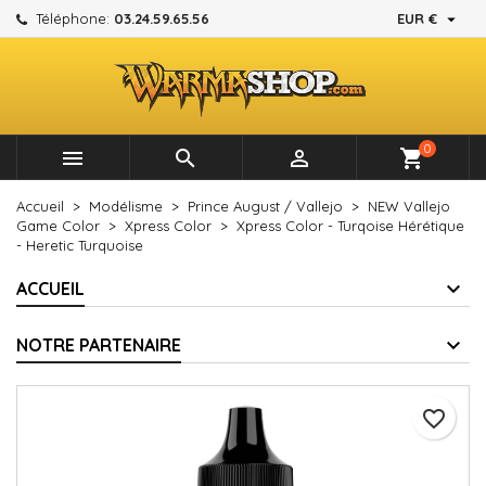

Téléphone:
03.24.59.65.56
EUR €
×
×
×
Mes listes d'envies
Créer une liste d'envies
Connexion
add_circle_outline
Créer une nouvelle liste
Vous devez être connecté pour ajouter des produits à
Nom de la liste d'envies
votre liste d'envies.
0



shopping_cart
Annuler
Connexion
Accueil
Modélisme
Prince August / Vallejo
NEW Vallejo
Annuler
Créer une liste d'envies
Game Color
Xpress Color
Xpress Color - Turqoise Hérétique
- Heretic Turquoise
ACCUEIL
NOTRE PARTENAIRE
favorite_border