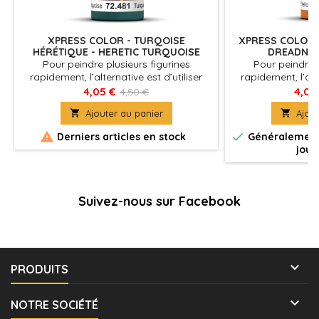
XPRESS COLOR - TURQOISE
XPRESS COLOR -
HÉRÉTIQUE - HERETIC TURQUOISE
DREADNO
Pour peindre plusieurs figurines
Pour peindre p
rapidement, l’alternative est d’utiliser
rapidement, l’alte
Xpress Color, des couleurs mates avec
Xpress Color, de
4,05 €
4,05
4,50 €
une formulation spécifique qui
une formulati

Ajouter au panier

Ajout
permettent de peindre des figurines
permettent de p
facilement et rapidement
facilement


Derniers articles en stock
Généralement 
jour
Suivez-nous sur Facebook

PRODUITS

NOTRE SOCIÉTÉ