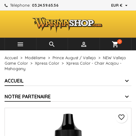

Téléphone:
03.24.59.65.56
EUR €
×
×
×
Mes listes d'envies
Créer une liste d'envies
Connexion
add_circle_outline
Créer une nouvelle liste
Vous devez être connecté pour ajouter des produits à
Nom de la liste d'envies
votre liste d'envies.
0



shopping_cart
Annuler
Connexion
Accueil
Modélisme
Prince August / Vallejo
NEW Vallejo
Annuler
Créer une liste d'envies
Game Color
Xpress Color
Xpress Color - Chair Acajou -
Mahogany
ACCUEIL
NOTRE PARTENAIRE
favorite_border