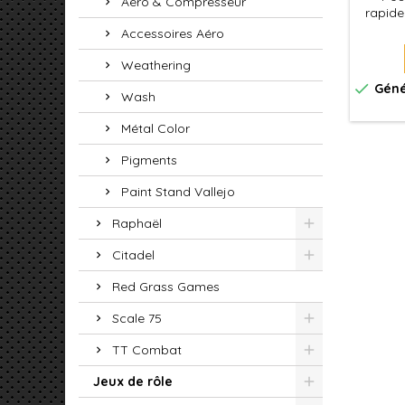
Aéro & Compresseur
rapidem
Xpress 
Accessoires Aéro
une
permet
Weathering
f

Géné
Wash
Métal Color
Pigments
Paint Stand Vallejo
Raphaël
Citadel
Red Grass Games
Scale 75
TT Combat
Jeux de rôle