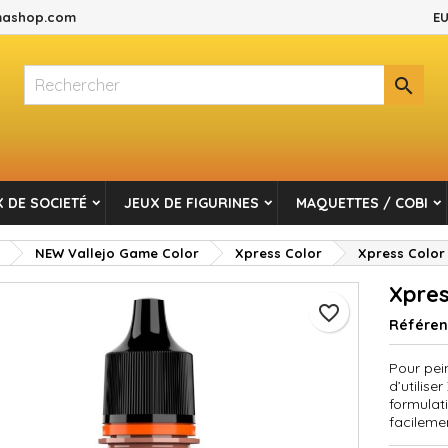
ashop.com
EU
es listes d'envies
réer une liste d'envies
onnexion

Créer une nouvelle liste
s devez être connecté pour ajouter des produits à votre liste d'envi
m de la liste d'envies
Annuler
Connexio
 DE SOCIETÉ
JEUX DE FIGURINES
MAQUETTES / COBI
Annuler
Créer une liste d'envie
NEW Vallejo Game Color
Xpress Color
Xpress Color 
Xpres
favorite_border
Référe
Pour pein
d’utilis
formulat
facileme