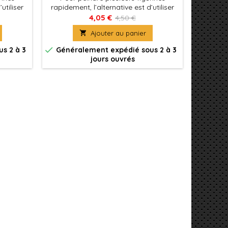
utiliser
rapidement, l’alternative est d’utiliser
rapideme
tes avec
Xpress Color, des couleurs mates avec
Xpress C
4,05 €
4,50 €
 qui
une formulation spécifique qui
une 

Ajouter au panier
gurines
permettent de peindre des figurines
permett
nt
facilement et rapidement
fa


s 2 à 3
Généralement expédié sous 2 à 3
Génér
jours ouvrés