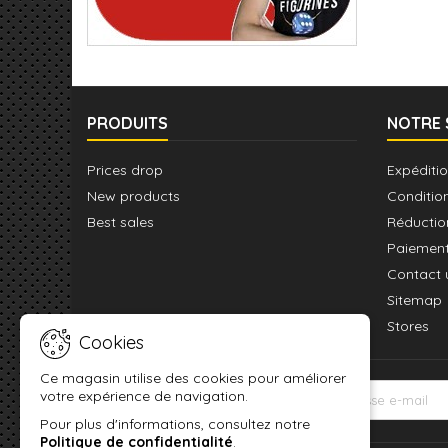
PRODUITS
NOTRE 
Prices drop
Expéditio
New products
Conditio
Best sales
Réductio
Paiement
Contact 
Sitemap
Stores
Cookies
Ce magasin utilise des cookies pour améliorer
votre expérience de navigation.
LETTRE D'INFORMATIONS
Pour plus d'informations, consultez notre
Politique de confidentialité
.