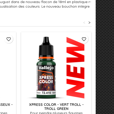
August dans de nouveau flacon de 18ml en plastique r-
isualisation des couleurs. Le nouveau bouchon intègre
<
>
favorite_border
favorite_border
SSEUX -
XPRESS COLOR - VERT TROLL -
XPRESS
TROLL GREEN
rines
Pour peindre plusieurs figurines
Pour 