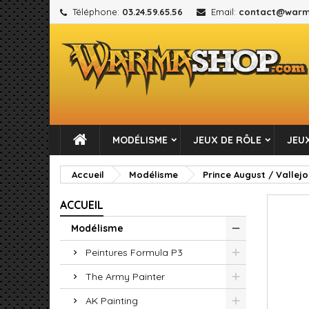
Téléphone:
03.24.59.65.56
Email:
contact@warm
M
C
C
add_circle_outline
Vou
No
MODÉLISME
JEUX DE RÔLE
JEUX
Accueil
Modélisme
Prince August / Vallejo
ACCUEIL
Modélisme
Peintures Formula P3
The Army Painter
AK Painting