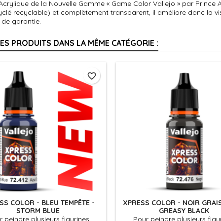
 Acrylique de la Nouvelle Gamme « Game Color Vallejo » par Prince 
clé recyclable) et complètement transparent, il améliore donc la v
 de garantie.
RES PRODUITS DANS LA MÊME CATÉGORIE :
favorite_border
SS COLOR - BLEU TEMPÊTE -
XPRESS COLOR - NOIR GRAI
STORM BLUE
GREASY BLACK
 peindre plusieurs figurines
Pour peindre plusieurs figu