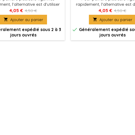
ent, l’alternative est d’utiliser
rapidement, l’alternative est d’
Color, des couleurs mates avec
Xpress Color, des couleurs ma
4,05 €
4,05 €
4,50 €
4,50 €
 formulation spécifique qui
une formulation spécifique

Ajouter au panier

Ajouter au panier
tent de peindre des figurines
permettent de peindre des fi
acilement et rapidement
facilement et rapideme

ralement expédié sous 2 à 3
Généralement expédié sou
jours ouvrés
jours ouvrés