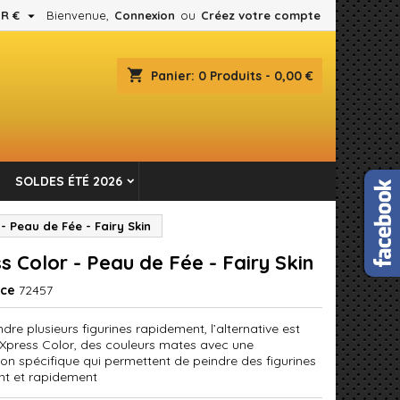

R €
Bienvenue,
Connexion
ou
Créez votre compte
×
×
×
shopping_cart
Panier:
0
Produits - 0,00 €
es.
n
SOLDES ÉTÉ 2026
s
- Peau de Fée - Fairy Skin
s Color - Peau de Fée - Fairy Skin
nce
72457
dre plusieurs figurines rapidement, l’alternative est
er Xpress Color, des couleurs mates avec une
ion spécifique qui permettent de peindre des figurines
nt et rapidement