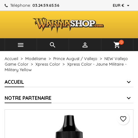

Téléphone:
03.24.59.65.56
EUR €
×
×
×
Mes listes d'envies
Créer une liste d'envies
Connexion
add_circle_outline
Créer une nouvelle liste
Vous devez être connecté pour ajouter des produits à
Nom de la liste d'envies
votre liste d'envies.
0



shopping_cart
Annuler
Connexion
Accueil
Modélisme
Prince August / Vallejo
NEW Vallejo
Annuler
Créer une liste d'envies
Game Color
Xpress Color
Xpress Color - Jaune Militaire -
Military Yellow
ACCUEIL
NOTRE PARTENAIRE
favorite_border