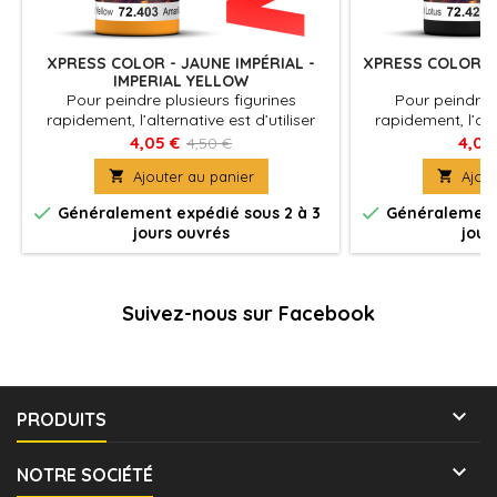
XPRESS COLOR - JAUNE IMPÉRIAL -
XPRESS COLOR - 
IMPERIAL YELLOW
L
Pour peindre plusieurs figurines
Pour peindre p
rapidement, l’alternative est d’utiliser
rapidement, l’alte
Xpress Color, des couleurs mates avec
Xpress Color, de
4,05 €
4,05
4,50 €
une formulation spécifique qui
une formulati

Ajouter au panier

Ajout
permettent de peindre des figurines
permettent de p
facilement et rapidement
facilement


Généralement expédié sous 2 à 3
Généralement 
jours ouvrés
jour
Suivez-nous sur Facebook

PRODUITS

NOTRE SOCIÉTÉ