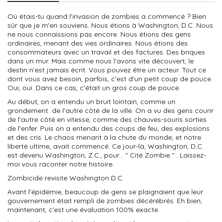
Où étais-tu quand l'invasion de zombies a commencé ? Bien
sûr que je m'en souviens. Nous étions à Washington, D.C. Nous
ne nous connaissions pas encore. Nous étions des gens
ordinaires, menant des vies ordinaires. Nous étions des
consommateurs avec un travail et des factures. Des briques
dans un mur.
Mais comme nous l'avons vite découvert, le
destin n'est jamais écrit. Vous pouvez être un acteur. Tout ce
dont vous avez besoin, parfois, c'est d'un petit coup de pouce.
Oui, oui. Dans ce cas, c'était un gros coup de pouce.
Au début, on a entendu un bruit lointain, comme un
grondement de l'autre côté de la ville. On a vu des gens courir
de l'autre côté en vitesse, comme des chauves-souris sorties
de l'enfer. Puis on a entendu des coups de feu, des explosions
et des cris. Le chaos menant à la chute du monde, et notre
liberté ultime, avait commencé. Ce jour-là, Washington, D.C.
est devenu Washington, Z.C., pour... " Cité Zombie " . Laissez-
moi vous raconter notre histoire.
Zombicide revisite Washington D.C.
Avant l'épidémie, beaucoup de gens se plaignaient que leur
gouvernement était rempli de zombies décérébrés. Eh bien,
maintenant, c'est une évaluation 100% exacte.