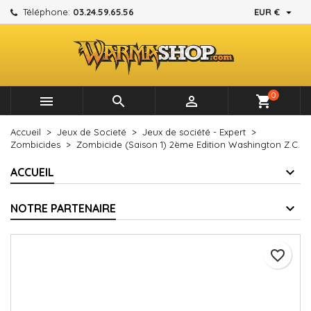

Téléphone:
03.24.59.65.56
EUR €
×
×
×
Mes listes d'envies
Créer une liste d'envies
Connexion
add_circle_outline
Créer une nouvelle liste
Vous devez être connecté pour ajouter des produits à
Nom de la liste d'envies
votre liste d'envies.
0



shopping_cart
Annuler
Connexion
Accueil
Jeux de Societé
Jeux de société - Expert
Annuler
Créer une liste d'envies
Zombicides
Zombicide (Saison 1) 2ème Edition Washington Z.C.
ACCUEIL
NOTRE PARTENAIRE
favorite_border