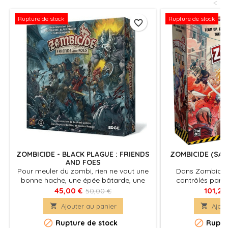
<
Rupture de stock
Rupture de stock
favorite_border
ZOMBICIDE - BLACK PLAGUE : FRIENDS
ZOMBICIDE (SAIS
AND FOES
Pour meuler du zombi, rien ne vaut une
Dans Zombicide
bonne hache, une épée bâtarde, une
contrôlés par le
claymore, une masse d’arme, une boule
joueurs endossent
45,00 €
101,25
50,00 €
de feu… Et plein de nouveaux amis !
qui doivent coop

Ajouter au panier

Ajout
progresser dans
des morts-vivant


Rupture de stock
Ruptu