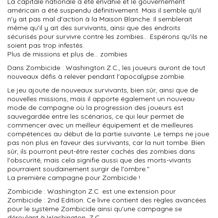
La capitale nationale a été envahie et le gouvernement
américain a été suspendu définitivement. Mais il semble qu'il
n'y ait pas mal d'action à la Maison Blanche. Il semblerait
même qu'il y ait des survivants, ainsi que des endroits
sécurisés pour survivre contre les zombies... Espérons qu'ils ne
soient pas trop infestés.
Plus de missions et plus de... zombies
Dans
Zombicide : Washington Z.C.
, les joueurs auront de tout
nouveaux défis à relever pendant l'apocalypse zombie.
Le jeu ajoute de nouveaux survivants, bien sûr, ainsi que de
nouvelles missions, mais il apporte également un nouveau
mode de campagne où la progression des joueurs est
sauvegardée entre les scénarios, ce qui leur permet de
commencer avec un meilleur équipement et de meilleures
compétences au début de la partie suivante. Le temps ne joue
pas non plus en faveur des survivants, car la nuit tombe. Bien
sûr, ils pourront peut-être rester cachés des zombies dans
l'obscurité, mais cela signifie aussi que des morts-vivants
pourraient soudainement surgir de l'ombre."
La première campagne pour Zombicide !
Zombicide : Washington Z.C. est une extension pour
Zombicide : 2nd Edition. Ce livre contient des règles avancées
pour le système Zombicide ainsi qu'une campagne se
déroulant à Washington, Z.C.