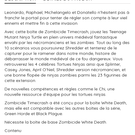
Leonardo, Raphael, Michelangelo et Donatello n’hésitent pas à
franchir le portail pour tenter de régler son compte à leur vieil
ennemi et mettre fin à cette invasion.
Avec cette boîte de Zombicide Timecrash, jouez les Teenage
Mutant Ninja Turtle en plein univers médiéval fantastique
envahi par les nécromanciens et les zombies. Tout au long des
10 scénarios vous poursuivrez Shredder et tenterez de le
capturer pour le ramener dans notre monde, histoire de
débarrasser le monde médiéval de ce fou dangereux. Vous
retrouverez les 4 célèbres Tortues Ninjas ainsi que Splinter,
Casey Jones, April O’Neil, Shredder version nécromancien, et
une bonne flopée de ninjas zombies parmi les 23 figurines de
cette extension.
De nouvelles compétences et règles comme le Chi, une
nouvelle ressource d’équipe pour les tortues ninjas.
Zombicide Timecrash a été conçu pour la boîte White Death,
mais elle est compatible avec les autres boîtes de la série,
Green Horde et Black Plague.
Nécessite la boîte de base Zombicide White Death.
Contenu