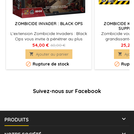
ZOMBICIDE INVADER : BLACK OPS
ZOMBICIDE KI
SUPPLÉ
L’extension Zombicide Invaders : Black
Zombicide vous 
Ops vous invite à pénétrer au plus
grandissante 
profond de PK-L7. Là où règnent des
lesquels jouer. 
54,00 €
25,20
60,00 €
Xenos cauchemardesques. Rassurez-
faire des méga part

Ajouter au panier

Ajout
vous : cette boîte contient tout ce dont
12 joueurs
vous aurez besoin pour leur tenir tête !


Rupture de stock
Ruptu
Suivez-nous sur Facebook

PRODUITS
