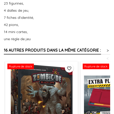
23 figurines,
4 dalles de jeu,
7 fiches d'identité,
42 pions,
14 mini cartes,
une règle de jeu
16 AUTRES PRODUITS DANS LA MÊME CATÉGORIE :
>
<
Rupture de stock
Rupture de stock
favorite_border