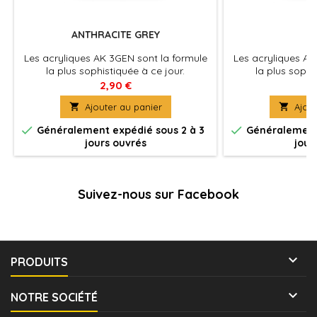
ANTHRACITE GREY
B
Les acryliques AK 3GEN sont la formule
Les acryliques AK
la plus sophistiquée à ce jour.
la plus sophi
Excellente couvrance , adhérence optimale
Excellente couvra
2,90 €
2
et absence de colmatage à
et absence 

Ajouter au panier

Ajout
l'aérographe . La peinture du futur pour
l'aérographe . La 
tous les maquettistes et artistes. Utilisez
tous les maquettist


Généralement expédié sous 2 à 3
Généralement 
le diluant spécifique pour une
le diluant sp
jours ouvrés
jour
application à l'aérographe optimale et
application à l'a
pour préserver les propriétés de la
pour préserver 
peinture.
pe
Suivez-nous sur Facebook

PRODUITS

NOTRE SOCIÉTÉ