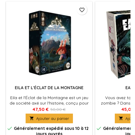
favorite_border
EILA ET L'ÉCLAT DE LA MONTAGNE
EAT 
Eila et l'Éclat de la Montagne est un jeu
Vous avez touj
de société axé sur l'histoire, conçu pour
zombie ? Dans Ea
1 joueur ou plus, et se déroulant dans un
horde de morts v
47,50 €
45,00
50,00 €
monde mystique.
avec d’autres hor

Ajouter au panier

Ajout
gérés par l’I.A. d
tentent de vous é


Généralement expédié sous 10 à 12
Généralement e
buter ! Intolérab
jours ouvrés
jour